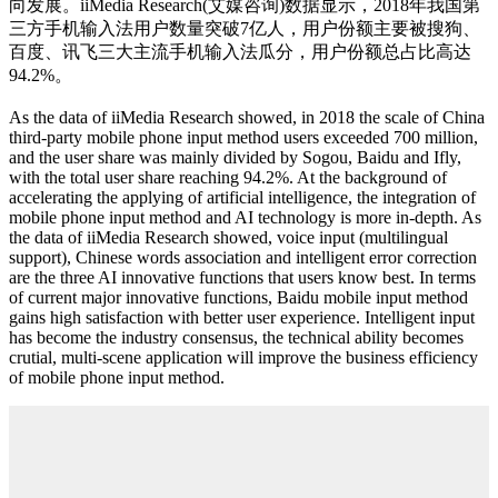
向发展。iiMedia Research(艾媒咨询)数据显示，2018年我国第
三方手机输入法用户数量突破7亿人，用户份额主要被搜狗、
百度、讯飞三大主流手机输入法瓜分，用户份额总占比高达
94.2%。
As the data of iiMedia Research showed, in 2018 the scale of China
third-party mobile phone input method users exceeded 700 million,
and the user share was mainly divided by Sogou, Baidu and Ifly,
with the total user share reaching 94.2%. At the background of
accelerating the applying of artificial intelligence, the integration of
mobile phone input method and AI technology is more in-depth. As
the data of iiMedia Research showed, voice input (multilingual
support), Chinese words association and intelligent error correction
are the three AI innovative functions that users know best. In terms
of current major innovative functions, Baidu mobile input method
gains high satisfaction with better user experience. Intelligent input
has become the industry consensus, the technical ability becomes
crutial, multi-scene application will improve the business efficiency
of mobile phone input method.