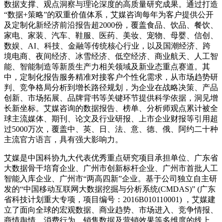
数据支撑、观点洞察与理论深度的高质量研究成果。通过打造
“数据+策略”的双重价值体系，艾媒咨询每年为客户提供公开
及定制化新经济前沿报告超2000份，覆盖食品、饮品、餐饮、
家电、家装、汽车、鞋服、医药、美妆、宠物、母婴、信创、
数娱、AI、科技、金融等传统核心行业，以及国潮经济、跨
境电商、夜间经济、冰雪经济、低空经济、商业航天、人工智
能、智能制造等新质生产力相关领域及新业态重点赛道。其
中，定制化报告服务精准对接客户个性化需求，从市场趋势研
判、竞争格局分析到增长路径规划，为企业在战略决策、产品
创新、市场拓展、品牌背书等关键环节提供科学依据，洞见增
长新坐标。艾媒咨询的数据报告、榜单、分析师观点累计被全
球主流媒体、期刊、论文及行业研报、上市企业财报等引用超
过5000万次，覆盖中、英、日、法、意、德、俄、阿约二十种
主流官方语言，具有强大影响力。
艾媒是中国科协九大代表优秀重点研究项目承担单位、广东省
大数据骨干培育企业、广州市创新标杆企业、广州市首批人工
智能入库企业、广州市“两高四新”企业。基于公司独立自主研
发的“中国移动互联网大数据挖掘与分析系统(CMDAS)” (广东
省科技计划重大专项，项目编号：2016B010110001) ，艾媒建
立了面向全球的宏观数据、商业趋势、市场进入、竞争情报、
商情舆情、消费行为、销售数据及营销效果等多维度的线上、