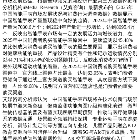
市场发展迅猛。根据全球领先的新经济产业第三方数据挖掘和
分析机构iiMedia Research（艾媒咨询）最新发布的《2025年
中国智能手表市场发展状况与消费行为调查数据》数据显示，
中国智能手表产量呈现稳中向好的趋势。2023年中国智能手表
产量为7030.6万个；到2024年产量进一步增长，达到8095.4万
个，反映出智能手表市场有一定的发展活力与增长潜力。在
2025年中国消费者购买智能手表原因中，健康监测以45.48%
的比例成为消费者购买智能手表的最主要原因，显示出消费者
对健康功能的重视；产品设计精美有个性和记录运动情况分别
以44.71%和43.44%的比例紧随其后，反映出消费者对智能手
表外观和运动功能的看重。在2025年中国消费者购买智能手表
渠道中，官方线上渠道占比最高，达到63.95%，表明消费者
更倾向于通过线上官方渠道购买智能手表；其次是官方线下渠
道，占比49.68%，说明官方直营和加盟店也是消费者的重要
购买渠道。
艾媒咨询分析师认为，中国智能手表市场将在技术创新与场景
拓展中迎来新突破：健康监测功能向医疗级精准化演进，微型
生物传感器的普及有望实现疾病早期预警，推动与医疗健康体
系的数据互通；场景细分领域持续深耕，专业运动手表在跑姿
分析、训练计划定制等方面走向专业化，儿童产品则融合K12
教育资源向学习陪伴平台升级；随着5G与AIoT技术成熟，智
能手表将成为智能家居控制、AR 交互等场景的核心入口，通