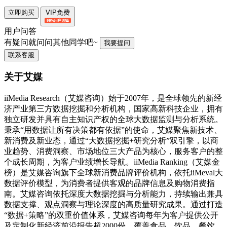
立即购买
VIP免费
用户问答
有疑问就问问其他同学吧~
我要提问
联系客服
关于艾媒
iiMedia Research（艾媒咨询）始于2007年，是全球领先的新经
济产业第三方数据挖掘和分析机构，国家高新科技企业，拥有
独立研发并具有自主知识产权的全球大数据监测与分析系统。
秉承“用数据让所有决策都有依据”的使命，艾媒聚焦新技术、
新消费及新业态，通过“大数据挖掘+研究分析”双引擎，以商
业趋势、消费洞察、市场地位三大产品为核心，服务客户的整
个成长周期，为客户业绩增长导航。iiMedia Ranking（艾媒金
榜）是艾媒咨询旗下全球新消费品牌评价机构，依托iiMeval大
数据评价模型，为消费者提供客观的品牌信息及购物消费指
南。艾媒咨询依托深度大数据挖掘与分析能力，持续输出兼具
数据支撑、观点洞察与理论深度的高质量研究成果。通过打造
“数据+策略”的双重价值体系，艾媒咨询每年为客户提供公开
及定制化新经济前沿报告超2000份，覆盖食品、饮品、餐饮、