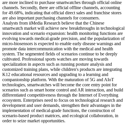
are more inclined to purchase smartwatches through official online
channels. Secondly, there are official offline channels, accounting
for 49.68%, indicating that official direct sales and franchise stores
are also important purchasing channels for consumers.
Analysts from iiMedia Research believe that the Chinese
smartwatch market will achieve new breakthroughs in technological
innovation and scenario expansion: health monitoring functions are
evolving towards medical-grade precision, and the popularization of
micro-biosensors is expected to enable early disease warnings and
promote data intercommunication with the medical and health
system. The segmented fields of scenarios continue to be deeply
cultivated. Professional sports watches are moving towards
specialization in aspects such as running posture analysis and
customized training plans, while children's products are integrating
K12 educational resources and upgrading to a learning and
companionship platform. With the maturation of 5G and AIoT
technologies, smartwatches will become the core entry point for
scenarios such as smart home control and AR interaction, and build
differentiated competitiveness through the Internet of Everything
ecosystem. Enterprises need to focus on technological research and
development and user demands, strengthen their advantages in the
implementation of medical-grade functions, the construction of
scenario-based product matrices, and ecological collaboration, in
order to seize market opportunities.