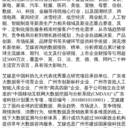
家电、家装、汽车、鞋服、医药、美妆、宠物、母婴、信创、
数娱、AI、科技、金融等传统核心行业，以及国潮经济、跨
境电商、夜间经济、冰雪经济、低空经济、商业航天、人工智
能、智能制造等新质生产力相关领域及新业态重点赛道。其
中，定制化报告服务精准对接客户个性化需求，从市场趋势研
判、竞争格局分析到增长路径规划，为企业在战略决策、产品
创新、市场拓展、品牌背书等关键环节提供科学依据，洞见增
长新坐标。艾媒咨询的数据报告、榜单、分析师观点累计被全
球主流媒体、期刊、论文及行业研报、上市企业财报等引用超
过5000万次，覆盖中、英、日、法、意、德、俄、阿约二十种
主流官方语言，具有强大影响力。
艾媒是中国科协九大代表优秀重点研究项目承担单位、广东省
大数据骨干培育企业、广州市创新标杆企业、广州市首批人工
智能入库企业、广州市“两高四新”企业。基于公司独立自主研
发的“中国移动互联网大数据挖掘与分析系统(CMDAS)” (广东
省科技计划重大专项，项目编号：2016B010110001) ，艾媒建
立了面向全球的宏观数据、商业趋势、市场进入、竞争情报、
商情舆情、消费行为、销售数据及营销效果等多维度的线上、
线下大数据监测与分析体系，累计成功为超过3800家政企机构
提供常年大数据咨询服务。艾媒也是广州市建设国家级科技思