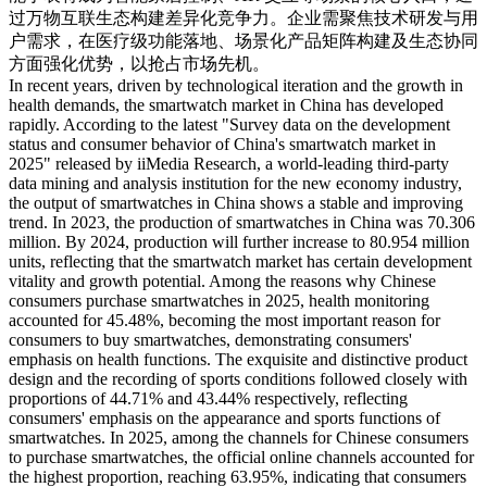
过万物互联生态构建差异化竞争力。企业需聚焦技术研发与用
户需求，在医疗级功能落地、场景化产品矩阵构建及生态协同
方面强化优势，以抢占市场先机。
In recent years, driven by technological iteration and the growth in
health demands, the smartwatch market in China has developed
rapidly. According to the latest "Survey data on the development
status and consumer behavior of China's smartwatch market in
2025" released by iiMedia Research, a world-leading third-party
data mining and analysis institution for the new economy industry,
the output of smartwatches in China shows a stable and improving
trend. In 2023, the production of smartwatches in China was 70.306
million. By 2024, production will further increase to 80.954 million
units, reflecting that the smartwatch market has certain development
vitality and growth potential. Among the reasons why Chinese
consumers purchase smartwatches in 2025, health monitoring
accounted for 45.48%, becoming the most important reason for
consumers to buy smartwatches, demonstrating consumers'
emphasis on health functions. The exquisite and distinctive product
design and the recording of sports conditions followed closely with
proportions of 44.71% and 43.44% respectively, reflecting
consumers' emphasis on the appearance and sports functions of
smartwatches. In 2025, among the channels for Chinese consumers
to purchase smartwatches, the official online channels accounted for
the highest proportion, reaching 63.95%, indicating that consumers