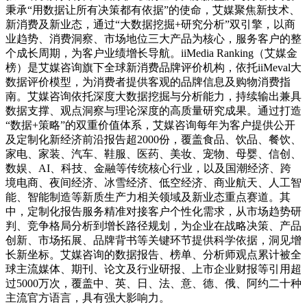
秉承“用数据让所有决策都有依据”的使命，艾媒聚焦新技术、
新消费及新业态，通过“大数据挖掘+研究分析”双引擎，以商
业趋势、消费洞察、市场地位三大产品为核心，服务客户的整
个成长周期，为客户业绩增长导航。iiMedia Ranking（艾媒金
榜）是艾媒咨询旗下全球新消费品牌评价机构，依托iiMeval大
数据评价模型，为消费者提供客观的品牌信息及购物消费指
南。艾媒咨询依托深度大数据挖掘与分析能力，持续输出兼具
数据支撑、观点洞察与理论深度的高质量研究成果。通过打造
“数据+策略”的双重价值体系，艾媒咨询每年为客户提供公开
及定制化新经济前沿报告超2000份，覆盖食品、饮品、餐饮、
家电、家装、汽车、鞋服、医药、美妆、宠物、母婴、信创、
数娱、AI、科技、金融等传统核心行业，以及国潮经济、跨
境电商、夜间经济、冰雪经济、低空经济、商业航天、人工智
能、智能制造等新质生产力相关领域及新业态重点赛道。其
中，定制化报告服务精准对接客户个性化需求，从市场趋势研
判、竞争格局分析到增长路径规划，为企业在战略决策、产品
创新、市场拓展、品牌背书等关键环节提供科学依据，洞见增
长新坐标。艾媒咨询的数据报告、榜单、分析师观点累计被全
球主流媒体、期刊、论文及行业研报、上市企业财报等引用超
过5000万次，覆盖中、英、日、法、意、德、俄、阿约二十种
主流官方语言，具有强大影响力。