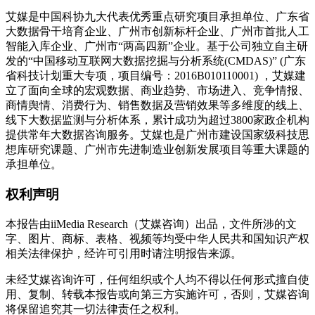
艾媒是中国科协九大代表优秀重点研究项目承担单位、广东省
大数据骨干培育企业、广州市创新标杆企业、广州市首批人工
智能入库企业、广州市“两高四新”企业。基于公司独立自主研
发的“中国移动互联网大数据挖掘与分析系统(CMDAS)” (广东
省科技计划重大专项，项目编号：2016B010110001) ，艾媒建
立了面向全球的宏观数据、商业趋势、市场进入、竞争情报、
商情舆情、消费行为、销售数据及营销效果等多维度的线上、
线下大数据监测与分析体系，累计成功为超过3800家政企机构
提供常年大数据咨询服务。艾媒也是广州市建设国家级科技思
想库研究课题、广州市先进制造业创新发展项目等重大课题的
承担单位。
权利声明
本报告由iiMedia Research（艾媒咨询）出品，文件所涉的文
字、图片、商标、表格、视频等均受中华人民共和国知识产权
相关法律保护，经许可引用时请注明报告来源。
未经艾媒咨询许可，任何组织或个人均不得以任何形式擅自使
用、复制、转载本报告或向第三方实施许可，否则，艾媒咨询
将保留追究其一切法律责任之权利。