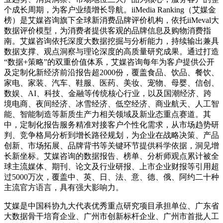
个成长周期，为客户业绩增长导航。iiMedia Ranking（艾媒金
榜）是艾媒咨询旗下全球新消费品牌评价机构，依托iiMeval大
数据评价模型，为消费者提供客观的品牌信息及购物消费指
南。艾媒咨询依托深度大数据挖掘与分析能力，持续输出兼具
数据支撑、观点洞察与理论深度的高质量研究成果。通过打造
“数据+策略”的双重价值体系，艾媒咨询每年为客户提供公开
及定制化新经济前沿报告超2000份，覆盖食品、饮品、餐饮、
家电、家装、汽车、鞋服、医药、美妆、宠物、母婴、信创、
数娱、AI、科技、金融等传统核心行业，以及国潮经济、跨
境电商、夜间经济、冰雪经济、低空经济、商业航天、人工智
能、智能制造等新质生产力相关领域及新业态重点赛道。其
中，定制化报告服务精准对接客户个性化需求，从市场趋势研
判、竞争格局分析到增长路径规划，为企业在战略决策、产品
创新、市场拓展、品牌背书等关键环节提供科学依据，洞见增
长新坐标。艾媒咨询的数据报告、榜单、分析师观点累计被全
球主流媒体、期刊、论文及行业研报、上市企业财报等引用超
过5000万次，覆盖中、英、日、法、意、德、俄、阿约二十种
主流官方语言，具有强大影响力。
艾媒是中国科协九大代表优秀重点研究项目承担单位、广东省
大数据骨干培育企业、广州市创新标杆企业、广州市首批人工