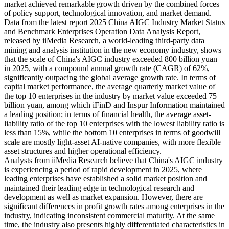
market achieved remarkable growth driven by the combined forces
of policy support, technological innovation, and market demand.
Data from the latest report 2025 China AIGC Industry Market Status
and Benchmark Enterprises Operation Data Analysis Report,
released by iiMedia Research, a world-leading third-party data
mining and analysis institution in the new economy industry, shows
that the scale of China's AIGC industry exceeded 800 billion yuan
in 2025, with a compound annual growth rate (CAGR) of 62%,
significantly outpacing the global average growth rate. In terms of
capital market performance, the average quarterly market value of
the top 10 enterprises in the industry by market value exceeded 75
billion yuan, among which iFinD and Inspur Information maintained
a leading position; in terms of financial health, the average asset-
liability ratio of the top 10 enterprises with the lowest liability ratio is
less than 15%, while the bottom 10 enterprises in terms of goodwill
scale are mostly light-asset AI-native companies, with more flexible
asset structures and higher operational efficiency.
Analysts from iiMedia Research believe that China's AIGC industry
is experiencing a period of rapid development in 2025, where
leading enterprises have established a solid market position and
maintained their leading edge in technological research and
development as well as market expansion. However, there are
significant differences in profit growth rates among enterprises in the
industry, indicating inconsistent commercial maturity. At the same
time, the industry also presents highly differentiated characteristics in