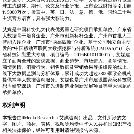
球主流媒体、期刊、论文及行业研报、上市企业财报等引用超
过5000万次，覆盖中、英、日、法、意、德、俄、阿约二十种
主流官方语言，具有强大影响力。
艾媒是中国科协九大代表优秀重点研究项目承担单位、广东省
大数据骨干培育企业、广州市创新标杆企业、广州市首批人工
智能入库企业、广州市“两高四新”企业。基于公司独立自主研
发的“中国移动互联网大数据挖掘与分析系统(CMDAS)” (广东
省科技计划重大专项，项目编号：2016B010110001) ，艾媒建
立了面向全球的宏观数据、商业趋势、市场进入、竞争情报、
商情舆情、消费行为、销售数据及营销效果等多维度的线上、
线下大数据监测与分析体系，累计成功为超过3800家政企机构
提供常年大数据咨询服务。艾媒也是广州市建设国家级科技思
想库研究课题、广州市先进制造业创新发展项目等重大课题的
承担单位。
权利声明
本报告由iiMedia Research（艾媒咨询）出品，文件所涉的文
字、图片、商标、表格、视频等均受中华人民共和国知识产权
相关法律保护，经许可引用时请注明报告来源。