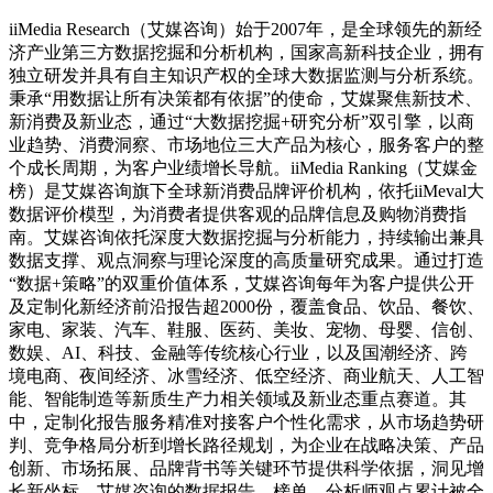
iiMedia Research（艾媒咨询）始于2007年，是全球领先的新经
济产业第三方数据挖掘和分析机构，国家高新科技企业，拥有
独立研发并具有自主知识产权的全球大数据监测与分析系统。
秉承“用数据让所有决策都有依据”的使命，艾媒聚焦新技术、
新消费及新业态，通过“大数据挖掘+研究分析”双引擎，以商
业趋势、消费洞察、市场地位三大产品为核心，服务客户的整
个成长周期，为客户业绩增长导航。iiMedia Ranking（艾媒金
榜）是艾媒咨询旗下全球新消费品牌评价机构，依托iiMeval大
数据评价模型，为消费者提供客观的品牌信息及购物消费指
南。艾媒咨询依托深度大数据挖掘与分析能力，持续输出兼具
数据支撑、观点洞察与理论深度的高质量研究成果。通过打造
“数据+策略”的双重价值体系，艾媒咨询每年为客户提供公开
及定制化新经济前沿报告超2000份，覆盖食品、饮品、餐饮、
家电、家装、汽车、鞋服、医药、美妆、宠物、母婴、信创、
数娱、AI、科技、金融等传统核心行业，以及国潮经济、跨
境电商、夜间经济、冰雪经济、低空经济、商业航天、人工智
能、智能制造等新质生产力相关领域及新业态重点赛道。其
中，定制化报告服务精准对接客户个性化需求，从市场趋势研
判、竞争格局分析到增长路径规划，为企业在战略决策、产品
创新、市场拓展、品牌背书等关键环节提供科学依据，洞见增
长新坐标。艾媒咨询的数据报告、榜单、分析师观点累计被全