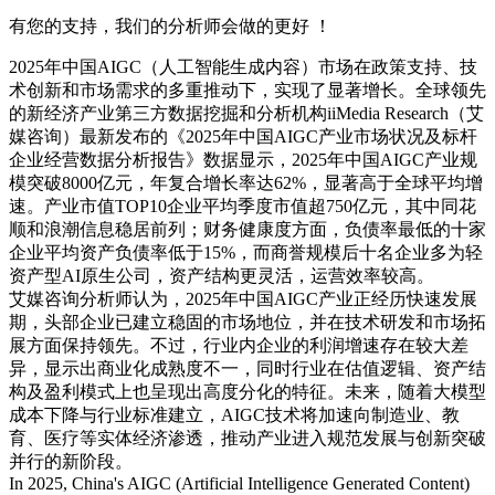
有您的支持，我们的分析师会做的更好 ！
2025年中国AIGC（人工智能生成内容）市场在政策支持、技
术创新和市场需求的多重推动下，实现了显著增长。全球领先
的新经济产业第三方数据挖掘和分析机构iiMedia Research（艾
媒咨询）最新发布的《2025年中国AIGC产业市场状况及标杆
企业经营数据分析报告》数据显示，2025年中国AIGC产业规
模突破8000亿元，年复合增长率达62%，显著高于全球平均增
速。产业市值TOP10企业平均季度市值超750亿元，其中同花
顺和浪潮信息稳居前列；财务健康度方面，负债率最低的十家
企业平均资产负债率低于15%，而商誉规模后十名企业多为轻
资产型AI原生公司，资产结构更灵活，运营效率较高。
艾媒咨询分析师认为，2025年中国AIGC产业正经历快速发展
期，头部企业已建立稳固的市场地位，并在技术研发和市场拓
展方面保持领先。不过，行业内企业的利润增速存在较大差
异，显示出商业化成熟度不一，同时行业在估值逻辑、资产结
构及盈利模式上也呈现出高度分化的特征。未来，随着大模型
成本下降与行业标准建立，AIGC技术将加速向制造业、教
育、医疗等实体经济渗透，推动产业进入规范发展与创新突破
并行的新阶段。
In 2025, China's AIGC (Artificial Intelligence Generated Content)