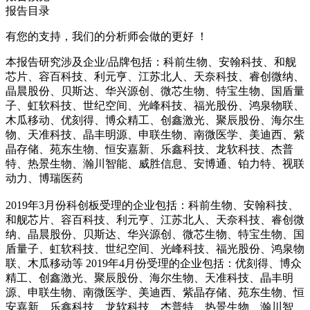
报告目录
有您的支持，我们的分析师会做的更好 ！
本报告研究涉及企业/品牌包括：科前生物、安翰科技、和舰
芯片、容百科技、利元亨、江苏北人、天奈科技、睿创微纳、
晶晨股份、贝斯达、华兴源创、微芯生物、特宝生物、国盾量
子、虹软科技、世纪空间、光峰科技、福光股份、鸿泉物联、
木瓜移动、优刻得、博众精工、创鑫激光、聚辰股份、海尔生
物、天准科技、晶丰明源、申联生物、南微医学、美迪西、紫
晶存储、苑东生物、恒安嘉新、乐鑫科技、龙软科技、杰普
特、热景生物、瀚川智能、威胜信息、安博通、铂力特、视联
动力、博瑞医药
2019年3月份科创板受理的企业包括：科前生物、安翰科技、
和舰芯片、容百科技、利元亨、江苏北人、天奈科技、睿创微
纳、晶晨股份、贝斯达、华兴源创、微芯生物、特宝生物、国
盾量子、虹软科技、世纪空间、光峰科技、福光股份、鸿泉物
联、木瓜移动等 2019年4月份受理的企业包括：优刻得、博众
精工、创鑫激光、聚辰股份、海尔生物、天准科技、晶丰明
源、申联生物、南微医学、美迪西、紫晶存储、苑东生物、恒
安嘉新、乐鑫科技、龙软科技、杰普特、热景生物、瀚川智