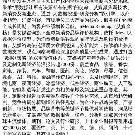
独立研发并具有自主知识产权的全球大数据监测与分析系统。
秉承“用数据让所有决策都有依据”的使命，艾媒聚焦新技术、
新消费及新业态，通过“大数据挖掘+研究分析”双引擎，以商
业趋势、消费洞察、市场地位三大产品为核心，服务客户的整
个成长周期，为客户业绩增长导航。iiMedia Ranking（艾媒金
榜）是艾媒咨询旗下全球新消费品牌评价机构，依托iiMeval大
数据评价模型，为消费者提供客观的品牌信息及购物消费指
南。艾媒咨询依托深度大数据挖掘与分析能力，持续输出兼具
数据支撑、观点洞察与理论深度的高质量研究成果。通过打造
“数据+策略”的双重价值体系，艾媒咨询每年为客户提供公开
及定制化新经济前沿报告超2000份，覆盖食品、饮品、餐饮、
家电、家装、汽车、鞋服、医药、美妆、宠物、母婴、信创、
数娱、AI、科技、金融等传统核心行业，以及国潮经济、跨
境电商、夜间经济、冰雪经济、低空经济、商业航天、人工智
能、智能制造等新质生产力相关领域及新业态重点赛道。其
中，定制化报告服务精准对接客户个性化需求，从市场趋势研
判、竞争格局分析到增长路径规划，为企业在战略决策、产品
创新、市场拓展、品牌背书等关键环节提供科学依据，洞见增
长新坐标。艾媒咨询的数据报告、榜单、分析师观点累计被全
球主流媒体、期刊、论文及行业研报、上市企业财报等引用超
过5000万次，覆盖中、英、日、法、意、德、俄、阿约二十种
主流官方语言，具有强大影响力。