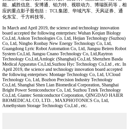
能、威胜信息、安博通、铂力特、视联动力、博瑞医药等，相
应的重点影子股包括： TCL集团、华域汽车、天风证券、通
化东宝、千方科技等。
In March and April 2019, the science and technology innovation
board accepted the following enterprises: Wuhan Keqian Biology
Co,Ltd, Ankon Technologies Co. Ltd, Hejian Technology (Suzhou)
Co, Ltd, Ningbo Ronbay New Energy Technology Co, Ltd,
Guangdong Lyric Robot Automation Co, Ltd, Jiangsu Beiren Robot
System Co,Ltd, Jiangsu Cnano Technology Co, Ltd,Raytron
Technology Co,Ltd,Amlogic (Shanghai) Co,Ltd, Shenzhen Basda
Medical Apparatus Co,Ltd,Suzhou Hyc Technology Co,Ltd , etc. In
April 2019, the science and technology innovation board accepted
the following enterprises: Montage Technology Co, Ltd, UCloud
Technology Co, Ltd, Bozhon Precision Industry Technology
Co,Ltd, Shanghai Shen Lian Biomedical Corporation, Shanghai
Bright Power Semiconductor Co, Ltd, Suzhou Tztek Technology
Co,Ltd, Giantec Semiconductor Corporation, QINGDAO HAIER
BIOMEDICAL CO, LTD. , MAXPHOTONICS Co, Ltd,
Amethystum Storage Technology Co,Ltd , etc.