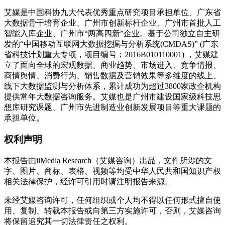
艾媒是中国科协九大代表优秀重点研究项目承担单位、广东省
大数据骨干培育企业、广州市创新标杆企业、广州市首批人工
智能入库企业、广州市“两高四新”企业。基于公司独立自主研
发的“中国移动互联网大数据挖掘与分析系统(CMDAS)” (广东
省科技计划重大专项，项目编号：2016B010110001) ，艾媒建
立了面向全球的宏观数据、商业趋势、市场进入、竞争情报、
商情舆情、消费行为、销售数据及营销效果等多维度的线上、
线下大数据监测与分析体系，累计成功为超过3800家政企机构
提供常年大数据咨询服务。艾媒也是广州市建设国家级科技思
想库研究课题、广州市先进制造业创新发展项目等重大课题的
承担单位。
权利声明
本报告由iiMedia Research（艾媒咨询）出品，文件所涉的文
字、图片、商标、表格、视频等均受中华人民共和国知识产权
相关法律保护，经许可引用时请注明报告来源。
未经艾媒咨询许可，任何组织或个人均不得以任何形式擅自使
用、复制、转载本报告或向第三方实施许可，否则，艾媒咨询
将保留追究其一切法律责任之权利。