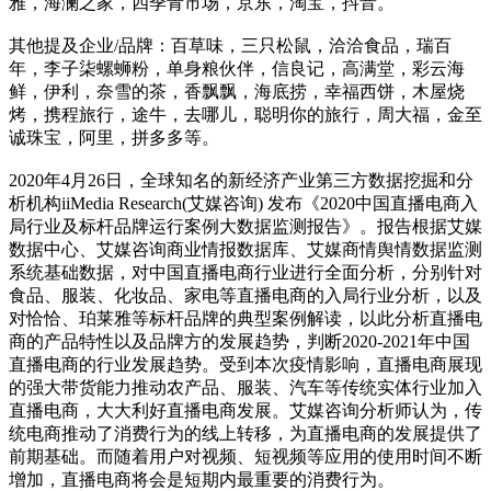
雅，海澜之家，四季青市场，京东，淘宝，抖音。
其他提及企业/品牌：百草味，三只松鼠，洽洽食品，瑞百
年，李子柒螺蛳粉，单身粮伙伴，信良记，高满堂，彩云海
鲜，伊利，奈雪的茶，香飘飘，海底捞，幸福西饼，木屋烧
烤，携程旅行，途牛，去哪儿，聪明你的旅行，周大福，金至
诚珠宝，阿里，拼多多等。
2020年4月26日，全球知名的新经济产业第三方数据挖掘和分
析机构iiMedia Research(艾媒咨询) 发布《2020中国直播电商入
局行业及标杆品牌运行案例大数据监测报告》。报告根据艾媒
数据中心、艾媒咨询商业情报数据库、艾媒商情舆情数据监测
系统基础数据，对中国直播电商行业进行全面分析，分别针对
食品、服装、化妆品、家电等直播电商的入局行业分析，以及
对恰恰、珀莱雅等标杆品牌的典型案例解读，以此分析直播电
商的产品特性以及品牌方的发展趋势，判断2020-2021年中国
直播电商的行业发展趋势。受到本次疫情影响，直播电商展现
的强大带货能力推动农产品、服装、汽车等传统实体行业加入
直播电商，大大利好直播电商发展。艾媒咨询分析师认为，传
统电商推动了消费行为的线上转移，为直播电商的发展提供了
前期基础。而随着用户对视频、短视频等应用的使用时间不断
增加，直播电商将会是短期内最重要的消费行为。