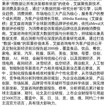
秉承“用数据让所有决策都有依据”的使命，艾媒聚焦新技术、
新消费及新业态，通过“大数据挖掘+研究分析”双引擎，以商
业趋势、消费洞察、市场地位三大产品为核心，服务客户的整
个成长周期，为客户业绩增长导航。iiMedia Ranking（艾媒金
榜）是艾媒咨询旗下全球新消费品牌评价机构，依托iiMeval大
数据评价模型，为消费者提供客观的品牌信息及购物消费指
南。艾媒咨询依托深度大数据挖掘与分析能力，持续输出兼具
数据支撑、观点洞察与理论深度的高质量研究成果。通过打造
“数据+策略”的双重价值体系，艾媒咨询每年为客户提供公开
及定制化新经济前沿报告超2000份，覆盖食品、饮品、餐饮、
家电、家装、汽车、鞋服、医药、美妆、宠物、母婴、信创、
数娱、AI、科技、金融等传统核心行业，以及国潮经济、跨
境电商、夜间经济、冰雪经济、低空经济、商业航天、人工智
能、智能制造等新质生产力相关领域及新业态重点赛道。其
中，定制化报告服务精准对接客户个性化需求，从市场趋势研
判、竞争格局分析到增长路径规划，为企业在战略决策、产品
创新、市场拓展、品牌背书等关键环节提供科学依据，洞见增
长新坐标。艾媒咨询的数据报告、榜单、分析师观点累计被全
球主流媒体、期刊、论文及行业研报、上市企业财报等引用超
过5000万次，覆盖中、英、日、法、意、德、俄、阿约二十种
主流官方语言，具有强大影响力。