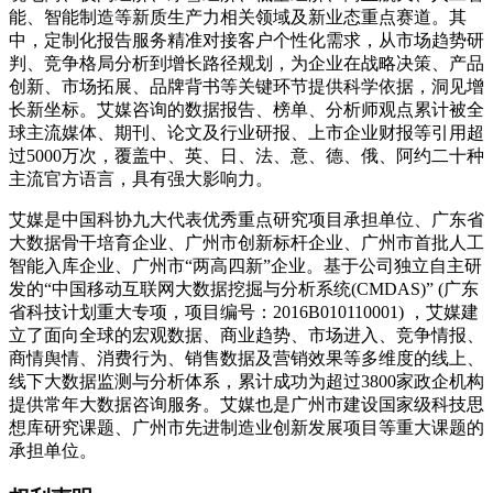
能、智能制造等新质生产力相关领域及新业态重点赛道。其
中，定制化报告服务精准对接客户个性化需求，从市场趋势研
判、竞争格局分析到增长路径规划，为企业在战略决策、产品
创新、市场拓展、品牌背书等关键环节提供科学依据，洞见增
长新坐标。艾媒咨询的数据报告、榜单、分析师观点累计被全
球主流媒体、期刊、论文及行业研报、上市企业财报等引用超
过5000万次，覆盖中、英、日、法、意、德、俄、阿约二十种
主流官方语言，具有强大影响力。
艾媒是中国科协九大代表优秀重点研究项目承担单位、广东省
大数据骨干培育企业、广州市创新标杆企业、广州市首批人工
智能入库企业、广州市“两高四新”企业。基于公司独立自主研
发的“中国移动互联网大数据挖掘与分析系统(CMDAS)” (广东
省科技计划重大专项，项目编号：2016B010110001) ，艾媒建
立了面向全球的宏观数据、商业趋势、市场进入、竞争情报、
商情舆情、消费行为、销售数据及营销效果等多维度的线上、
线下大数据监测与分析体系，累计成功为超过3800家政企机构
提供常年大数据咨询服务。艾媒也是广州市建设国家级科技思
想库研究课题、广州市先进制造业创新发展项目等重大课题的
承担单位。