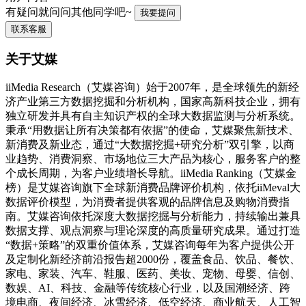
有疑问就问问其他同学吧~
我要提问
联系客服
关于艾媒
iiMedia Research（艾媒咨询）始于2007年，是全球领先的新经
济产业第三方数据挖掘和分析机构，国家高新科技企业，拥有
独立研发并具有自主知识产权的全球大数据监测与分析系统。
秉承“用数据让所有决策都有依据”的使命，艾媒聚焦新技术、
新消费及新业态，通过“大数据挖掘+研究分析”双引擎，以商
业趋势、消费洞察、市场地位三大产品为核心，服务客户的整
个成长周期，为客户业绩增长导航。iiMedia Ranking（艾媒金
榜）是艾媒咨询旗下全球新消费品牌评价机构，依托iiMeval大
数据评价模型，为消费者提供客观的品牌信息及购物消费指
南。艾媒咨询依托深度大数据挖掘与分析能力，持续输出兼具
数据支撑、观点洞察与理论深度的高质量研究成果。通过打造
“数据+策略”的双重价值体系，艾媒咨询每年为客户提供公开
及定制化新经济前沿报告超2000份，覆盖食品、饮品、餐饮、
家电、家装、汽车、鞋服、医药、美妆、宠物、母婴、信创、
数娱、AI、科技、金融等传统核心行业，以及国潮经济、跨
境电商、夜间经济、冰雪经济、低空经济、商业航天、人工智