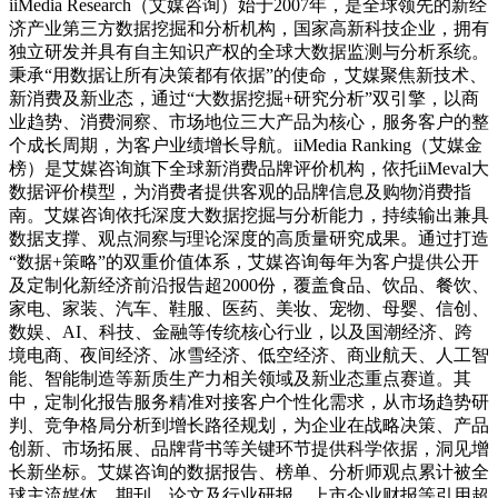
iiMedia Research（艾媒咨询）始于2007年，是全球领先的新经
济产业第三方数据挖掘和分析机构，国家高新科技企业，拥有
独立研发并具有自主知识产权的全球大数据监测与分析系统。
秉承“用数据让所有决策都有依据”的使命，艾媒聚焦新技术、
新消费及新业态，通过“大数据挖掘+研究分析”双引擎，以商
业趋势、消费洞察、市场地位三大产品为核心，服务客户的整
个成长周期，为客户业绩增长导航。iiMedia Ranking（艾媒金
榜）是艾媒咨询旗下全球新消费品牌评价机构，依托iiMeval大
数据评价模型，为消费者提供客观的品牌信息及购物消费指
南。艾媒咨询依托深度大数据挖掘与分析能力，持续输出兼具
数据支撑、观点洞察与理论深度的高质量研究成果。通过打造
“数据+策略”的双重价值体系，艾媒咨询每年为客户提供公开
及定制化新经济前沿报告超2000份，覆盖食品、饮品、餐饮、
家电、家装、汽车、鞋服、医药、美妆、宠物、母婴、信创、
数娱、AI、科技、金融等传统核心行业，以及国潮经济、跨
境电商、夜间经济、冰雪经济、低空经济、商业航天、人工智
能、智能制造等新质生产力相关领域及新业态重点赛道。其
中，定制化报告服务精准对接客户个性化需求，从市场趋势研
判、竞争格局分析到增长路径规划，为企业在战略决策、产品
创新、市场拓展、品牌背书等关键环节提供科学依据，洞见增
长新坐标。艾媒咨询的数据报告、榜单、分析师观点累计被全
球主流媒体、期刊、论文及行业研报、上市企业财报等引用超