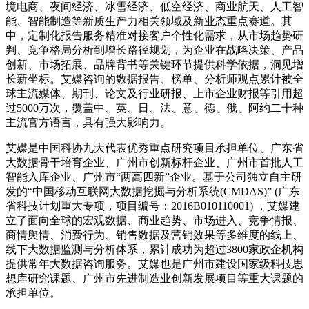
境电商、夜间经济、冰雪经济、低空经济、商业航天、人工智
能、智能制造等新质生产力相关领域及新业态重点赛道。其
中，定制化报告服务精准对接客户个性化需求，从市场趋势研
判、竞争格局分析到增长路径规划，为企业在战略决策、产品
创新、市场拓展、品牌背书等关键环节提供科学依据，洞见增
长新坐标。艾媒咨询的数据报告、榜单、分析师观点累计被全
球主流媒体、期刊、论文及行业研报、上市企业财报等引用超
过5000万次，覆盖中、英、日、法、意、德、俄、阿约二十种
主流官方语言，具有强大影响力。
艾媒是中国科协九大代表优秀重点研究项目承担单位、广东省
大数据骨干培育企业、广州市创新标杆企业、广州市首批人工
智能入库企业、广州市“两高四新”企业。基于公司独立自主研
发的“中国移动互联网大数据挖掘与分析系统(CMDAS)” (广东
省科技计划重大专项，项目编号：2016B010110001) ，艾媒建
立了面向全球的宏观数据、商业趋势、市场进入、竞争情报、
商情舆情、消费行为、销售数据及营销效果等多维度的线上、
线下大数据监测与分析体系，累计成功为超过3800家政企机构
提供常年大数据咨询服务。艾媒也是广州市建设国家级科技思
想库研究课题、广州市先进制造业创新发展项目等重大课题的
承担单位。