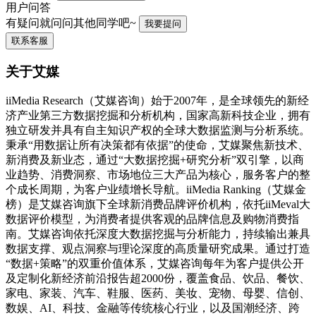
用户问答
有疑问就问问其他同学吧~
我要提问
联系客服
关于艾媒
iiMedia Research（艾媒咨询）始于2007年，是全球领先的新经
济产业第三方数据挖掘和分析机构，国家高新科技企业，拥有
独立研发并具有自主知识产权的全球大数据监测与分析系统。
秉承“用数据让所有决策都有依据”的使命，艾媒聚焦新技术、
新消费及新业态，通过“大数据挖掘+研究分析”双引擎，以商
业趋势、消费洞察、市场地位三大产品为核心，服务客户的整
个成长周期，为客户业绩增长导航。iiMedia Ranking（艾媒金
榜）是艾媒咨询旗下全球新消费品牌评价机构，依托iiMeval大
数据评价模型，为消费者提供客观的品牌信息及购物消费指
南。艾媒咨询依托深度大数据挖掘与分析能力，持续输出兼具
数据支撑、观点洞察与理论深度的高质量研究成果。通过打造
“数据+策略”的双重价值体系，艾媒咨询每年为客户提供公开
及定制化新经济前沿报告超2000份，覆盖食品、饮品、餐饮、
家电、家装、汽车、鞋服、医药、美妆、宠物、母婴、信创、
数娱、AI、科技、金融等传统核心行业，以及国潮经济、跨