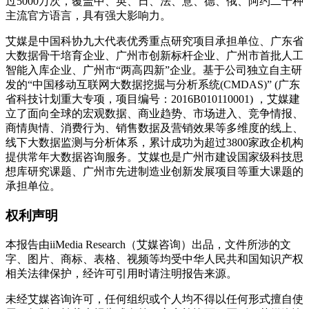
过5000万次，覆盖中、英、日、法、意、德、俄、阿约二十种
主流官方语言，具有强大影响力。
艾媒是中国科协九大代表优秀重点研究项目承担单位、广东省
大数据骨干培育企业、广州市创新标杆企业、广州市首批人工
智能入库企业、广州市“两高四新”企业。基于公司独立自主研
发的“中国移动互联网大数据挖掘与分析系统(CMDAS)” (广东
省科技计划重大专项，项目编号：2016B010110001) ，艾媒建
立了面向全球的宏观数据、商业趋势、市场进入、竞争情报、
商情舆情、消费行为、销售数据及营销效果等多维度的线上、
线下大数据监测与分析体系，累计成功为超过3800家政企机构
提供常年大数据咨询服务。艾媒也是广州市建设国家级科技思
想库研究课题、广州市先进制造业创新发展项目等重大课题的
承担单位。
权利声明
本报告由iiMedia Research（艾媒咨询）出品，文件所涉的文
字、图片、商标、表格、视频等均受中华人民共和国知识产权
相关法律保护，经许可引用时请注明报告来源。
未经艾媒咨询许可，任何组织或个人均不得以任何形式擅自使