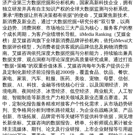
济产业第三方数据挖掘和分析机构，国家高新科技企业，拥有
独立研发并具有自主知识产权的全球大数据监测与分析系统。
秉承“用数据让所有决策都有依据”的使命，艾媒聚焦新技术、
新消费及新业态，通过“大数据挖掘+研究分析”双引擎，以商
业趋势、消费洞察、市场地位三大产品为核心，服务客户的整
个成长周期，为客户业绩增长导航。iiMedia Ranking（艾媒金
榜）是艾媒咨询旗下全球新消费品牌评价机构，依托iiMeval大
数据评价模型，为消费者提供客观的品牌信息及购物消费指
南。艾媒咨询依托深度大数据挖掘与分析能力，持续输出兼具
数据支撑、观点洞察与理论深度的高质量研究成果。通过打造
“数据+策略”的双重价值体系，艾媒咨询每年为客户提供公开
及定制化新经济前沿报告超2000份，覆盖食品、饮品、餐饮、
家电、家装、汽车、鞋服、医药、美妆、宠物、母婴、信创、
数娱、AI、科技、金融等传统核心行业，以及国潮经济、跨
境电商、夜间经济、冰雪经济、低空经济、商业航天、人工智
能、智能制造等新质生产力相关领域及新业态重点赛道。其
中，定制化报告服务精准对接客户个性化需求，从市场趋势研
判、竞争格局分析到增长路径规划，为企业在战略决策、产品
创新、市场拓展、品牌背书等关键环节提供科学依据，洞见增
长新坐标。艾媒咨询的数据报告、榜单、分析师观点累计被全
球主流媒体、期刊、论文及行业研报、上市企业财报等引用超