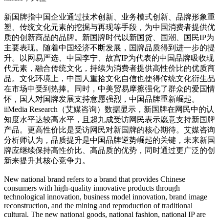
新国牌指中国企业通过技术创新、业务模式创新、品牌形象重
塑、传统文化元素的挖掘与再现等手段，为中国消费者提供优
质的创新商品的品牌。新国牌时代以新国货、国潮、国民IP为
主要表现。随着中国经济不断发展，国牌品质得到进一步的提
升。以网易严选、中国李宁、故宫IP为代表的中国品牌吸收现
代元素，融合传统文化，持续为消费者提供高性价比的优质商
品。文化环境上，中国人重拾文化自信也使得传统文化衍生品
在市场中受到热捧。同时，中美贸易摩擦强化了群众的爱国情
怀，国人对国牌发展支持意愿强烈，中国品牌重新崛起。
iiMedia Research（艾媒咨询）数据显示，新国牌在网民中的认
知度水平达较高水平，且超九成受访网民表示愿意支持新国牌
产品。更高性价比是受访网民对新国牌的核心期待。艾媒咨询
分析师认为，品质提升是中国品牌逆势崛起的关键，未来新国
牌应继续保持高性价比、高品质的优势，同时通过更广泛的创
新来提升其核心竞争力。
New national brand refers to a brand that provides Chinese
consumers with high-quality innovative products through
technological innovation, business model innovation, brand image
reconstruction, and the mining and reproduction of traditional
cultural. The new national goods, national fashion, national IP are