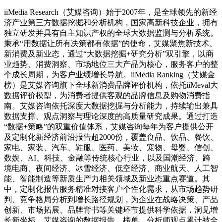
iiMedia Research（艾媒咨询）始于2007年，是全球领先的新经
济产业第三方数据挖掘和分析机构，国家高新科技企业，拥有
独立研发并具有自主知识产权的全球大数据监测与分析系统。
秉承“用数据让所有决策都有依据”的使命，艾媒聚焦新技术、
新消费及新业态，通过“大数据挖掘+研究分析”双引擎，以商
业趋势、消费洞察、市场地位三大产品为核心，服务客户的整
个成长周期，为客户业绩增长导航。iiMedia Ranking（艾媒金
榜）是艾媒咨询旗下全球新消费品牌评价机构，依托iiMeval大
数据评价模型，为消费者提供客观的品牌信息及购物消费指
南。艾媒咨询依托深度大数据挖掘与分析能力，持续输出兼具
数据支撑、观点洞察与理论深度的高质量研究成果。通过打造
“数据+策略”的双重价值体系，艾媒咨询每年为客户提供公开
及定制化新经济前沿报告超2000份，覆盖食品、饮品、餐饮、
家电、家装、汽车、鞋服、医药、美妆、宠物、母婴、信创、
数娱、AI、科技、金融等传统核心行业，以及国潮经济、跨
境电商、夜间经济、冰雪经济、低空经济、商业航天、人工智
能、智能制造等新质生产力相关领域及新业态重点赛道。其
中，定制化报告服务精准对接客户个性化需求，从市场趋势研
判、竞争格局分析到增长路径规划，为企业在战略决策、产品
创新、市场拓展、品牌背书等关键环节提供科学依据，洞见增
长新坐标。艾媒咨询的数据报告、榜单、分析师观点累计被全