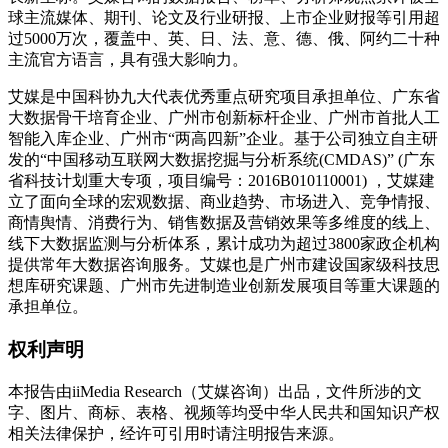
球主流媒体、期刊、论文及行业研报、上市企业财报等引用超
过5000万次，覆盖中、英、日、法、意、德、俄、阿约二十种
主流官方语言，具有强大影响力。
艾媒是中国科协九大代表优秀重点研究项目承担单位、广东省
大数据骨干培育企业、广州市创新标杆企业、广州市首批人工
智能入库企业、广州市“两高四新”企业。基于公司独立自主研
发的“中国移动互联网大数据挖掘与分析系统(CMDAS)” (广东
省科技计划重大专项，项目编号：2016B010110001) ，艾媒建
立了面向全球的宏观数据、商业趋势、市场进入、竞争情报、
商情舆情、消费行为、销售数据及营销效果等多维度的线上、
线下大数据监测与分析体系，累计成功为超过3800家政企机构
提供常年大数据咨询服务。艾媒也是广州市建设国家级科技思
想库研究课题、广州市先进制造业创新发展项目等重大课题的
承担单位。
权利声明
本报告由iiMedia Research（艾媒咨询）出品，文件所涉的文
字、图片、商标、表格、视频等均受中华人民共和国知识产权
相关法律保护，经许可引用时请注明报告来源。