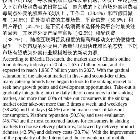
投向下沉市场，寻求新的增长点和发展机遇。外卖正在逐步融
入下沉市场消费者的日常生活，超六成的下沉市场外卖消费者
每周点外卖的频率在3次以上，工作日（38.4%）和节假日聚
餐（34.6%）是外卖消费的主要场景。平台信誉（50.5%）和
用户评价（45.7%）是下沉市场消费者选择外卖平台时最关注
的因素，其次是外卖产品丰富度（42.5%）和配送费
（38.7%）。随着互联网普及程度的提高和移动支付的便捷性
提升，下沉市场的外卖用户数量呈现出快速增长的态势，下沉
市场有望成为外卖行业规模增长的新动力源。
According to iiMedia Research, the market size of China's online
food delivery industry in 2024 is 1,635.7 billion yuan, and it is
expected to reach 1,956.7 billion yuan in 2027. With the gradual
saturation of the take-out market in first - and second-tier cities,
many catering brands have begun to look to the sinking market to
seek new growth points and development opportunities. Take-out is
gradually integrating into the daily life of consumers in the sinking
market, and more than 60% of take-out consumers in the sinking
market order take-out more than 3 times a week, and weekdays
(38.4%) and holidays (34.6%) are the main scenes of take-out
consumption. Platform reputation (50.5%) and user evaluation
(45.7%) are the most concerned factors for consumers in sinking
markets to choose delivery platforms, followed by delivery product
richness (42.5%) and delivery costs (38.7%). With the improvement
of the popularity of the Internet and the convenience of mobile