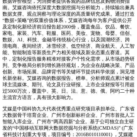
数据评价模型，为消费者提供客观的品牌信息及购物消费指
南。艾媒咨询依托深度大数据挖掘与分析能力，持续输出兼具
数据支撑、观点洞察与理论深度的高质量研究成果。通过打造
“数据+策略”的双重价值体系，艾媒咨询每年为客户提供公开
及定制化新经济前沿报告超2000份，覆盖食品、饮品、餐饮、
家电、家装、汽车、鞋服、医药、美妆、宠物、母婴、信创、
数娱、AI、科技、金融等传统核心行业，以及国潮经济、跨
境电商、夜间经济、冰雪经济、低空经济、商业航天、人工智
能、智能制造等新质生产力相关领域及新业态重点赛道。其
中，定制化报告服务精准对接客户个性化需求，从市场趋势研
判、竞争格局分析到增长路径规划，为企业在战略决策、产品
创新、市场拓展、品牌背书等关键环节提供科学依据，洞见增
长新坐标。艾媒咨询的数据报告、榜单、分析师观点累计被全
球主流媒体、期刊、论文及行业研报、上市企业财报等引用超
过5000万次，覆盖中、英、日、法、意、德、俄、阿约二十种
主流官方语言，具有强大影响力。
艾媒是中国科协九大代表优秀重点研究项目承担单位、广东省
大数据骨干培育企业、广州市创新标杆企业、广州市首批人工
智能入库企业、广州市“两高四新”企业。基于公司独立自主研
发的“中国移动互联网大数据挖掘与分析系统(CMDAS)” (广东
省科技计划重大专项，项目编号：2016B010110001) ，艾媒建