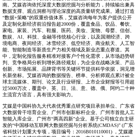
南。艾媒咨询依托深度大数据挖掘与分析能力，持续输出兼具
数据支撑、观点洞察与理论深度的高质量研究成果。通过打造
“数据+策略”的双重价值体系，艾媒咨询每年为客户提供公开
及定制化新经济前沿报告超2000份，覆盖食品、饮品、餐饮、
家电、家装、汽车、鞋服、医药、美妆、宠物、母婴、信创、
数娱、AI、科技、金融等传统核心行业，以及国潮经济、跨
境电商、夜间经济、冰雪经济、低空经济、商业航天、人工智
能、智能制造等新质生产力相关领域及新业态重点赛道。其
中，定制化报告服务精准对接客户个性化需求，从市场趋势研
判、竞争格局分析到增长路径规划，为企业在战略决策、产品
创新、市场拓展、品牌背书等关键环节提供科学依据，洞见增
长新坐标。艾媒咨询的数据报告、榜单、分析师观点累计被全
球主流媒体、期刊、论文及行业研报、上市企业财报等引用超
过5000万次，覆盖中、英、日、法、意、德、俄、阿约二十种
主流官方语言，具有强大影响力。
艾媒是中国科协九大代表优秀重点研究项目承担单位、广东省
大数据骨干培育企业、广州市创新标杆企业、广州市首批人工
智能入库企业、广州市“两高四新”企业。基于公司独立自主研
发的“中国移动互联网大数据挖掘与分析系统(CMDAS)” (广东
省科技计划重大专项，项目编号：2016B010110001) ，艾媒建