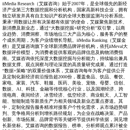
iiMedia Research（艾媒咨询）始于2007年，是全球领先的新经
济产业第三方数据挖掘和分析机构，国家高新科技企业，拥有
独立研发并具有自主知识产权的全球大数据监测与分析系统。
秉承“用数据让所有决策都有依据”的使命，艾媒聚焦新技术、
新消费及新业态，通过“大数据挖掘+研究分析”双引擎，以商
业趋势、消费洞察、市场地位三大产品为核心，服务客户的整
个成长周期，为客户业绩增长导航。iiMedia Ranking（艾媒金
榜）是艾媒咨询旗下全球新消费品牌评价机构，依托iiMeval大
数据评价模型，为消费者提供客观的品牌信息及购物消费指
南。艾媒咨询依托深度大数据挖掘与分析能力，持续输出兼具
数据支撑、观点洞察与理论深度的高质量研究成果。通过打造
“数据+策略”的双重价值体系，艾媒咨询每年为客户提供公开
及定制化新经济前沿报告超2000份，覆盖食品、饮品、餐饮、
家电、家装、汽车、鞋服、医药、美妆、宠物、母婴、信创、
数娱、AI、科技、金融等传统核心行业，以及国潮经济、跨
境电商、夜间经济、冰雪经济、低空经济、商业航天、人工智
能、智能制造等新质生产力相关领域及新业态重点赛道。其
中，定制化报告服务精准对接客户个性化需求，从市场趋势研
判、竞争格局分析到增长路径规划，为企业在战略决策、产品
创新、市场拓展、品牌背书等关键环节提供科学依据，洞见增
长新坐标。艾媒咨询的数据报告、榜单、分析师观点累计被全