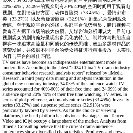
显示，34.03%的观众观看电视剧时间占空闲时间的比例为
40%-60%，24.09%的观众则有20%-40%的空闲时间用于观看电
视剧。在剧情偏好方面，动作冒险类（33.45%）、爱情都市
类（33.27%）以及悬疑警匪类（32.91%）剧集尤为受到观众
青睐。至于观剧平台的选择，头部平台优势明显，腾讯视频与
爱奇艺占据了市场的较大份额。艾媒咨询分析师认为，目前电
视剧观众的剧情偏好呈现出多元化的特点。制片方与剧组应当
摒弃一味追求高流量和同质化的传统思维，鼓励多题材作品的
繁荣发展，并依据不同平台的受众特征进行精准投放，以实现
内容与平台的最佳匹配。
TV series have become an indispensable entertainment mode in
modern life. According to the latest "2024 China TV drama industry
consumer behavior research analysis report" released by iiMedia
Research, a third-party data mining and analysis institution in the
global new economy industry, 34.03% of the audience watch TV
series accounted for 40%-60% of their free time, and 24.09% of the
audience spend 20%-40% of their free time watching TV series. In
terms of plot preference, action-adventure series (33.45%), love-city
series (33.27%) and suspense police series (32.91%) were
particularly favored by viewers. As for the choice of viewing
platforms, the head platform has obvious advantages, and Tencent
Video and iQiyi occupy a large share of the market. Analysts from
IImedia Consulting believe that the current drama audience
preferences show diversified characteristics. Producers and crews