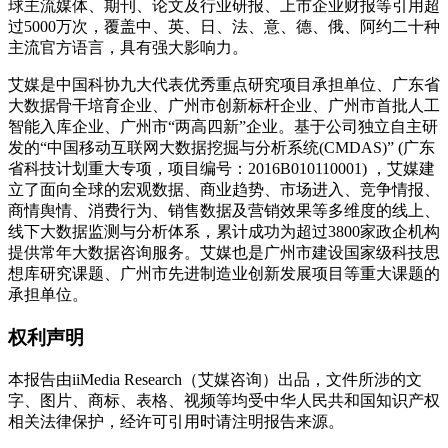
球主流媒体、期刊、论文及行业研报、上市企业财报等引用超
过5000万次，覆盖中、英、日、法、意、德、俄、阿约二十种
主流官方语言，具有强大影响力。
艾媒是中国科协九大代表优秀重点研究项目承担单位、广东省
大数据骨干培育企业、广州市创新标杆企业、广州市首批人工
智能入库企业、广州市“两高四新”企业。基于公司独立自主研
发的“中国移动互联网大数据挖掘与分析系统(CMDAS)” (广东
省科技计划重大专项，项目编号：2016B010110001) ，艾媒建
立了面向全球的宏观数据、商业趋势、市场进入、竞争情报、
商情舆情、消费行为、销售数据及营销效果等多维度的线上、
线下大数据监测与分析体系，累计成功为超过3800家政企机构
提供常年大数据咨询服务。艾媒也是广州市建设国家级科技思
想库研究课题、广州市先进制造业创新发展项目等重大课题的
承担单位。
权利声明
本报告由iiMedia Research（艾媒咨询）出品，文件所涉的文
字、图片、商标、表格、视频等均受中华人民共和国知识产权
相关法律保护，经许可引用时请注明报告来源。