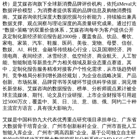
榜）是艾媒咨询旗下全球新消费品牌评价机构，依托iiMeval大
数据评价模型，为消费者提供客观的品牌信息及购物消费指
南。艾媒咨询依托深度大数据挖掘与分析能力，持续输出兼具
数据支撑、观点洞察与理论深度的高质量研究成果。通过打造
“数据+策略”的双重价值体系，艾媒咨询每年为客户提供公开
及定制化新经济前沿报告超2000份，覆盖食品、饮品、餐饮、
家电、家装、汽车、鞋服、医药、美妆、宠物、母婴、信创、
数娱、AI、科技、金融等传统核心行业，以及国潮经济、跨
境电商、夜间经济、冰雪经济、低空经济、商业航天、人工智
能、智能制造等新质生产力相关领域及新业态重点赛道。其
中，定制化报告服务精准对接客户个性化需求，从市场趋势研
判、竞争格局分析到增长路径规划，为企业在战略决策、产品
创新、市场拓展、品牌背书等关键环节提供科学依据，洞见增
长新坐标。艾媒咨询的数据报告、榜单、分析师观点累计被全
球主流媒体、期刊、论文及行业研报、上市企业财报等引用超
过5000万次，覆盖中、英、日、法、意、德、俄、阿约二十种
主流官方语言，具有强大影响力。
艾媒是中国科协九大代表优秀重点研究项目承担单位、广东省
大数据骨干培育企业、广州市创新标杆企业、广州市首批人工
智能入库企业、广州市“两高四新”企业。基于公司独立自主研