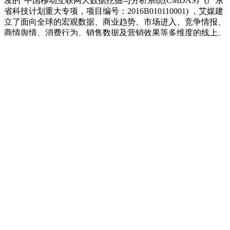
发的“中国移动互联网大数据挖掘与分析系统(CMDAS)” (广东
省科技计划重大专项，项目编号：2016B010110001) ，艾媒建
立了面向全球的宏观数据、商业趋势、市场进入、竞争情报、
商情舆情、消费行为、销售数据及营销效果等多维度的线上、
线下大数据监测与分析体系，累计成功为超过3800家政企机构
提供常年大数据咨询服务。艾媒也是广州市建设国家级科技思
想库研究课题、广州市先进制造业创新发展项目等重大课题的
承担单位。
权利声明
本报告由iiMedia Research（艾媒咨询）出品，文件所涉的文
字、图片、商标、表格、视频等均受中华人民共和国知识产权
相关法律保护，经许可引用时请注明报告来源。
未经艾媒咨询许可，任何组织或个人均不得以任何形式擅自使
用、复制、转载本报告或向第三方实施许可，否则，艾媒咨询
将保留追究其一切法律责任之权利。
免责声明
本报告所涉之统计数据，主要由行业访谈、用户调研、市场调