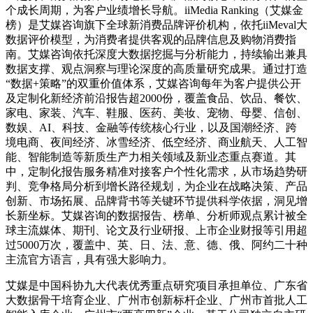
个成长周期，为客户业绩增长导航。iiMedia Ranking（艾媒金
榜）是艾媒咨询旗下全球新消费品牌评价机构，依托iiMeval大
数据评价模型，为消费者提供客观的品牌信息及购物消费指
南。艾媒咨询依托深度大数据挖掘与分析能力，持续输出兼具
数据支撑、观点洞察与理论深度的高质量研究成果。通过打造
“数据+策略”的双重价值体系，艾媒咨询每年为客户提供公开
及定制化新经济前沿报告超2000份，覆盖食品、饮品、餐饮、
家电、家装、汽车、鞋服、医药、美妆、宠物、母婴、信创、
数娱、AI、科技、金融等传统核心行业，以及国潮经济、跨
境电商、夜间经济、冰雪经济、低空经济、商业航天、人工智
能、智能制造等新质生产力相关领域及新业态重点赛道。其
中，定制化报告服务精准对接客户个性化需求，从市场趋势研
判、竞争格局分析到增长路径规划，为企业在战略决策、产品
创新、市场拓展、品牌背书等关键环节提供科学依据，洞见增
长新坐标。艾媒咨询的数据报告、榜单、分析师观点累计被全
球主流媒体、期刊、论文及行业研报、上市企业财报等引用超
过5000万次，覆盖中、英、日、法、意、德、俄、阿约二十种
主流官方语言，具有强大影响力。
艾媒是中国科协九大代表优秀重点研究项目承担单位、广东省
大数据骨干培育企业、广州市创新标杆企业、广州市首批人工