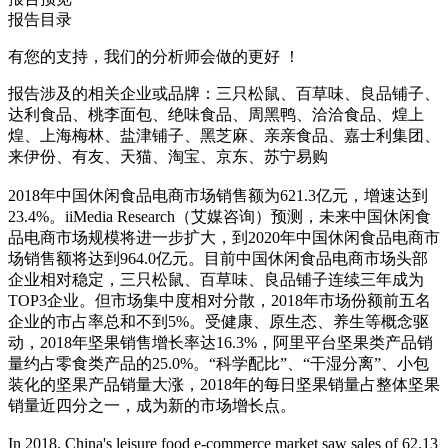
报告目录
有您的支持，我们的分析师会做的更好 ！
报告涉及的相关企业或品牌：三只松鼠、百草味、良品铺子、
达利食品、桃李面包、绝味食品、周黑鸭、洽洽食品、煌上
煌、上海梅林、盐津铺子、黑芝麻、亲亲食品、嘉士利集团、
来伊份、有友、天猫、淘宝、京东、苏宁易购
2018年中国休闲食品电商市场销售额为621.3亿元，增速达到
23.4%。iiMedia Research（艾媒咨询）预测，未来中国休闲食
品电商市场规模将进一步扩大，到2020年中国休闲食品电商市
场销售额将达到964.0亿元。目前中国休闲食品电商市场头部
企业相对稳定，三只松鼠、百草味、良品铺子连续三年成为
TOP3企业。但市场集中度相对分散，2018年市场份额前五名
企业的市占率总和不到5%。受健康、原生态、养生等概念驱
动，2018年坚果销售增长率达16.3%，阿里平台坚果类产品销
量约占零食类产品的25.0%。“科学配比”、“干湿分离”、小包
装化的坚果产品销量大涨，2018年的每日坚果销量占整体坚果
销量近四分之一，成为新的市场增长点。
In 2018, China's leisure food e-commerce market saw sales of 62.13