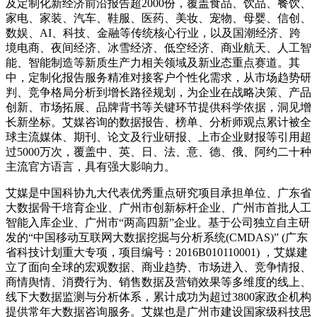
及定制化新经济前沿报告超2000份，覆盖食品、饮品、餐饮、
家电、家装、汽车、鞋服、医药、美妆、宠物、母婴、信创、
数娱、AI、科技、金融等传统核心行业，以及国潮经济、跨
境电商、夜间经济、冰雪经济、低空经济、商业航天、人工智
能、智能制造等新质生产力相关领域及新业态重点赛道。其
中，定制化报告服务精准对接客户个性化需求，从市场趋势研
判、竞争格局分析到增长路径规划，为企业在战略决策、产品
创新、市场拓展、品牌背书等关键环节提供科学依据，洞见增
长新坐标。艾媒咨询的数据报告、榜单、分析师观点累计被全
球主流媒体、期刊、论文及行业研报、上市企业财报等引用超
过5000万次，覆盖中、英、日、法、意、德、俄、阿约二十种
主流官方语言，具有强大影响力。
艾媒是中国科协九大代表优秀重点研究项目承担单位、广东省
大数据骨干培育企业、广州市创新标杆企业、广州市首批人工
智能入库企业、广州市“两高四新”企业。基于公司独立自主研
发的“中国移动互联网大数据挖掘与分析系统(CMDAS)” (广东
省科技计划重大专项，项目编号：2016B010110001) ，艾媒建
立了面向全球的宏观数据、商业趋势、市场进入、竞争情报、
商情舆情、消费行为、销售数据及营销效果等多维度的线上、
线下大数据监测与分析体系，累计成功为超过3800家政企机构
提供常年大数据咨询服务。艾媒也是广州市建设国家级科技思