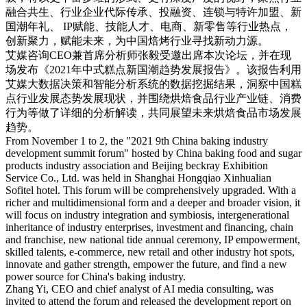
融合共生、行业企业代际传承、投融资、连锁与特许加盟、新
国潮年礼、 IP赋能、技能人才、电商、新零售等行业热点，
创新聚力，赋能未来，为中国焙烤行业寻找新动力源。
艾媒咨询CEO兼首席分析师张毅受邀出席本次论坛，并在现
场发布《2021年中式糕点新国潮趋势发展报告》。该报告利用
艾媒大数据决策和智能分析系统的数据挖掘结果，洞察中国糕
点行业发展态势发展现状，并围绕烘焙食品行业产业链、消费
行为等做了详细的分析解读，共同展望未来烘焙食品市场发展
趋势。
From November 1 to 2, the "2021 9th China baking industry
development summit forum" hosted by China baking food and sugar
products industry association and Beijing beckray Exhibition
Service Co., Ltd. was held in Shanghai Hongqiao Xinhualian
Sofitel hotel. This forum will be comprehensively upgraded. With a
richer and multidimensional form and a deeper and broader vision, it
will focus on industry integration and symbiosis, intergenerational
inheritance of industry enterprises, investment and financing, chain
and franchise, new national tide annual ceremony, IP empowerment,
skilled talents, e-commerce, new retail and other industry hot spots,
innovate and gather strength, empower the future, and find a new
power source for China's baking industry.
Zhang Yi, CEO and chief analyst of AI media consulting, was
invited to attend the forum and released the development report on