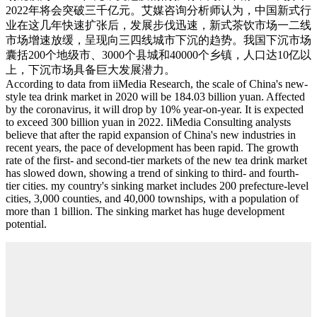
2022年将会突破三千亿元。艾媒咨询分析师认为，中国新式行
业在这几年快速扩张后，发展步伐迅速，新式茶饮市场一二线
市场增速放缓，呈现向三四线城市下沉的趋势。我国下沉市场
囊括200个地级市、3000个县城和40000个乡镇，人口达10亿以
上，下沉市场具备巨大发展潜力。
According to data from iiMedia Research, the scale of China's new-
style tea drink market in 2020 will be 184.03 billion yuan. Affected
by the coronavirus, it will drop by 10% year-on-year. It is expected
to exceed 300 billion yuan in 2022. IiMedia Consulting analysts
believe that after the rapid expansion of China's new industries in
recent years, the pace of development has been rapid. The growth
rate of the first- and second-tier markets of the new tea drink market
has slowed down, showing a trend of sinking to third- and fourth-
tier cities. my country's sinking market includes 200 prefecture-level
cities, 3,000 counties, and 40,000 townships, with a population of
more than 1 billion. The sinking market has huge development
potential.