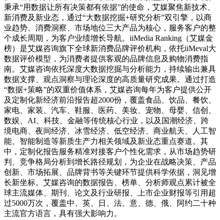
秉承“用数据让所有决策都有依据”的使命，艾媒聚焦新技术、
新消费及新业态，通过“大数据挖掘+研究分析”双引擎，以商
业趋势、消费洞察、市场地位三大产品为核心，服务客户的整
个成长周期，为客户业绩增长导航。iiMedia Ranking（艾媒金
榜）是艾媒咨询旗下全球新消费品牌评价机构，依托iiMeval大
数据评价模型，为消费者提供客观的品牌信息及购物消费指
南。艾媒咨询依托深度大数据挖掘与分析能力，持续输出兼具
数据支撑、观点洞察与理论深度的高质量研究成果。通过打造
“数据+策略”的双重价值体系，艾媒咨询每年为客户提供公开
及定制化新经济前沿报告超2000份，覆盖食品、饮品、餐饮、
家电、家装、汽车、鞋服、医药、美妆、宠物、母婴、信创、
数娱、AI、科技、金融等传统核心行业，以及国潮经济、跨
境电商、夜间经济、冰雪经济、低空经济、商业航天、人工智
能、智能制造等新质生产力相关领域及新业态重点赛道。其
中，定制化报告服务精准对接客户个性化需求，从市场趋势研
判、竞争格局分析到增长路径规划，为企业在战略决策、产品
创新、市场拓展、品牌背书等关键环节提供科学依据，洞见增
长新坐标。艾媒咨询的数据报告、榜单、分析师观点累计被全
球主流媒体、期刊、论文及行业研报、上市企业财报等引用超
过5000万次，覆盖中、英、日、法、意、德、俄、阿约二十种
主流官方语言，具有强大影响力。