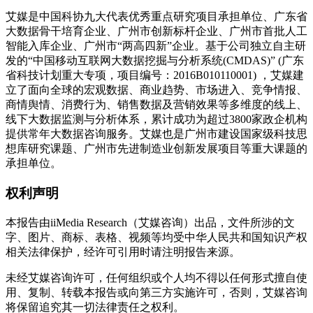
艾媒是中国科协九大代表优秀重点研究项目承担单位、广东省
大数据骨干培育企业、广州市创新标杆企业、广州市首批人工
智能入库企业、广州市“两高四新”企业。基于公司独立自主研
发的“中国移动互联网大数据挖掘与分析系统(CMDAS)” (广东
省科技计划重大专项，项目编号：2016B010110001) ，艾媒建
立了面向全球的宏观数据、商业趋势、市场进入、竞争情报、
商情舆情、消费行为、销售数据及营销效果等多维度的线上、
线下大数据监测与分析体系，累计成功为超过3800家政企机构
提供常年大数据咨询服务。艾媒也是广州市建设国家级科技思
想库研究课题、广州市先进制造业创新发展项目等重大课题的
承担单位。
权利声明
本报告由iiMedia Research（艾媒咨询）出品，文件所涉的文
字、图片、商标、表格、视频等均受中华人民共和国知识产权
相关法律保护，经许可引用时请注明报告来源。
未经艾媒咨询许可，任何组织或个人均不得以任何形式擅自使
用、复制、转载本报告或向第三方实施许可，否则，艾媒咨询
将保留追究其一切法律责任之权利。