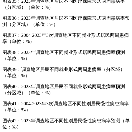
图表35：2023年调查地区居民不同医疗保障形式两周患病率
（分区域）（单位：%）
图表36：2023年调查地区居民不同医疗保障形式两周患病率预
测（分区域）（单位：%）
图表37：2004-2023年3次调查地区不同就业形式居民两周患病
率（单位：%）
图表38：2023年调查地区不同就业形式居民两周患病率预测
（单位：%）
图表39：调查地区居民不同就业形式两周患病率（分区域）
（单位：%）
图表40：2023年调查地区居民不同就业形式两周患病率预测
（分区域）（单位：%）
图表41：2004-2023年3次调查地区不同性别居民慢性病患病率
（单位：‰）
图表42：2023年调查地区不同性别居民慢性病患病率预测（单
位：‰）