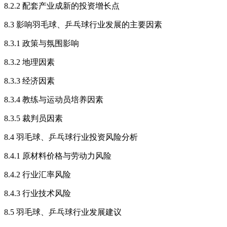
8.2.2 配套产业成新的投资增长点
8.3 影响羽毛球、乒乓球行业发展的主要因素
8.3.1 政策与氛围影响
8.3.2 地理因素
8.3.3 经济因素
8.3.4 教练与运动员培养因素
8.3.5 裁判员因素
8.4 羽毛球、乒乓球行业投资风险分析
8.4.1 原材料价格与劳动力风险
8.4.2 行业汇率风险
8.4.3 行业技术风险
8.5 羽毛球、乒乓球行业发展建议