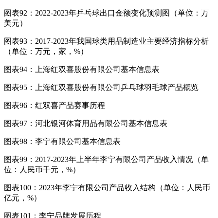
图表92：2022-2023年乒乓球出口金额变化预测图（单位：万
美元）
图表93：2017-2023年我国球类用品制造业主要经济指标分析
（单位：万元，家，%）
图表94：上海红双喜股份有限公司基本信息表
图表95：上海红双喜股份有限公司乒乓球羽毛球产品概览
图表96：红双喜产品赛事历程
图表97：河北银河体育用品有限公司基本信息表
图表98：李宁有限公司基本信息表
图表99：2017-2023年上半年李宁有限公司产品收入情况（单
位：人民币千元，%）
图表100：2023年李宁有限公司产品收入结构（单位：人民币
亿元，%）
图表101：李宁品牌发展历程