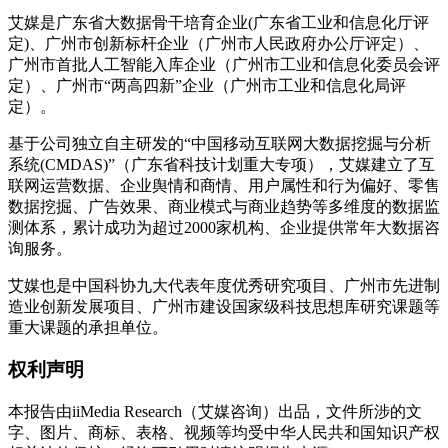
艾媒是广东省大数据骨干培育企业(广东省工业和信息化厅评
定)、广州市创新标杆企业（广州市人民政府办公厅评定）、
广州市首批人工智能入库企业（广州市工业和信息化委员会评
定）、广州市“两高四新”企业（广州市工业和信息化局评
定）。
基于公司独立自主研发的“中国移动互联网大数据挖掘与分析
系统(CMDAS)”（广东省科技计划重大专项），艾媒建立了互
联网运营数据、企业舆情和商情、用户属性和行为偏好、零售
数据挖掘、广告效果、商业模式与商业趋势等多维度的数据监
测体系，累计成功为超过2000家机构、企业提供常年大数据咨
询服务。
艾媒也是中国科协九大代表年度优秀研究项目、广州市先进制
造业创新发展项目、广州市建设国家级科技思想库研究课题等
重大课题的承担单位。
权利声明
本报告由iiMedia Research（艾媒咨询）出品，文件所涉的文
字、图片、商标、表格、视频等均受中华人民共和国知识产权