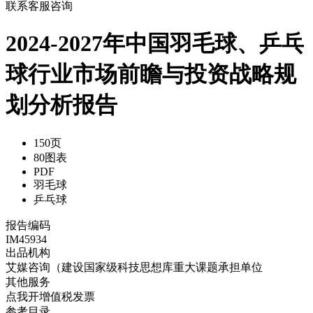
联系客服咨询
2024-2027年中国羽毛球、乒乓
球行业市场前瞻与投资战略规
划分析报告
150页
80图表
PDF
羽毛球
乒乓球
报告编码
IM45934
出品机构
艾媒咨询（建设国家级科技思想库重大课题承担单位
其他服务
点我开增值税发票
参考目录