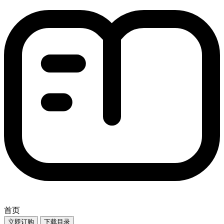
首页
立即订购
下载目录