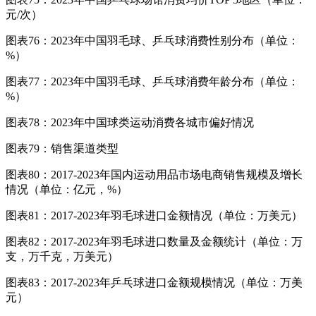
元/次）
图表76：2023年中国羽毛球、乒乓球消费性别分布（单位：
%）
图表77：2023年中国羽毛球、乒乓球消费年龄分布（单位：
%）
图表78：2023年中国球类运动消费各城市偏好情况
图表79：销售渠道类型
图表80：2017-2023年国内运动用品市场电商销售规模及增长
情况（单位：亿元，%）
图表81：2017-2023年羽毛球进口金额情况（单位：万美元）
图表82：2017-2023年羽毛球进口数量及金额统计（单位：万
支，万千克，万美元）
图表83：2017-2023年乒乓球进口金额规模情况（单位：万美
元）