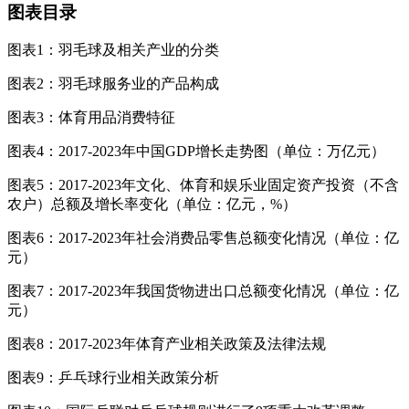
图表目录
图表1：羽毛球及相关产业的分类
图表2：羽毛球服务业的产品构成
图表3：体育用品消费特征
图表4：2017-2023年中国GDP增长走势图（单位：万亿元）
图表5：2017-2023年文化、体育和娱乐业固定资产投资（不含
农户）总额及增长率变化（单位：亿元，%）
图表6：2017-2023年社会消费品零售总额变化情况（单位：亿
元）
图表7：2017-2023年我国货物进出口总额变化情况（单位：亿
元）
图表8：2017-2023年体育产业相关政策及法律法规
图表9：乒乓球行业相关政策分析