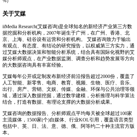
%）
关于艾媒
iiMedia Research(艾媒咨询)是全球知名的新经济产业第三方数
据挖掘和分析机构，2007年诞生于广州，在广州、香港、北
京、上海、硅谷设有运营和分析机构。 艾媒咨询致力于输出
有观点、有态度、有结论的研究报告，以权威第三方实力，通
过艾媒大数据决策和智能分析系统，结合具有国际化视野的艾
媒分析师观点，在产业数据监测、调查分析和趋势发展等方向
的大数据咨询具有丰富经验。
艾媒每年公开或定制发布新经济前沿报告超过2000份，覆盖了
人工智能、新零售、电商、教育、视频、生物、医疗、音乐、
出行、房产、营销、文娱、传媒、金融、环保与公共治理等领
域，通过深入数据挖掘，通过数学建模，分析推理与科学算法
结合，打造有数据、有理论支撑的大数据分析成果。
艾媒咨询的数据报告、分析师观点平均每天被全球超过100家
主流媒体，1500家(个)自媒体、行业KOL引用，覆盖语言类型
包括中、英、日、法、意、德、俄、阿等约二十种主流官方版
本。