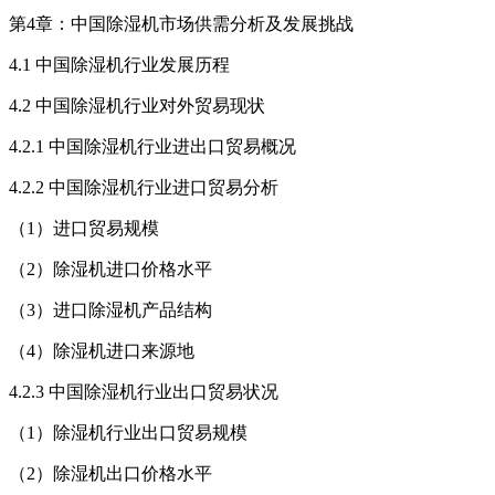
第4章：中国除湿机市场供需分析及发展挑战
4.1 中国除湿机行业发展历程
4.2 中国除湿机行业对外贸易现状
4.2.1 中国除湿机行业进出口贸易概况
4.2.2 中国除湿机行业进口贸易分析
（1）进口贸易规模
（2）除湿机进口价格水平
（3）进口除湿机产品结构
（4）除湿机进口来源地
4.2.3 中国除湿机行业出口贸易状况
（1）除湿机行业出口贸易规模
（2）除湿机出口价格水平