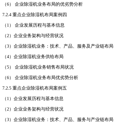
（6） 企业除湿机业务布局的优劣势分析
7.2.4 重点企业除湿机布局案例四
（1） 企业发展历程与基本信息
（2）企业业务架构与经营状况
（3）企业除湿机业务：技术、产品、服务及产业链布局
（4）企业除湿机业务供给布局
（5） 企业除湿机业务销售布局状况
（6） 企业除湿机业务布局优劣势分析
7.2.5 重点企业除湿机布局案例五
（1）企业发展历程与基本信息
（2）企业业务架构与经营状况
（3）企业除湿机业务：技术、产品、服务与产业链布局