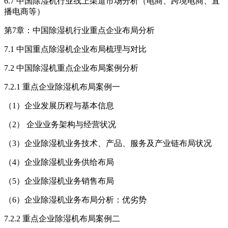
6.7 中国除湿机行业线上渠道市场分析（电商、跨境电商、直
播电商等）
第7章：中国除湿机行业重点企业布局分析
7.1 中国重点除湿机企业布局梳理与对比
7.2 中国除湿机重点企业布局案例分析
7.2.1 重点企业除湿机布局案例一
（1）企业发展历程与基本信息
（2） 企业业务架构与经营状况
（3）企业除湿机业务技术、产品、服务及产业链布局状况
（4）企业除湿机业务供给布局
（5）企业除湿机业务销售布局
（6）企业除湿机业务布局分析：优劣势
7.2.2 重点企业除湿机布局案例二