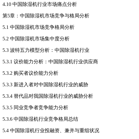
4.10 中国除湿机行业市场痛点分析
第5章：中国除湿机市场竞争与格局分析
5.1 中国除湿机市场竞争格局分析
5.2 中国除湿机市场集中度分析
5.3 波特五力模型分析：中国除湿机行业
5.3.1 议价能力分析：中国除湿机行业供应商
5.3.2 购买者议价能力分析
5.3.3 新进入者对中国除湿机行业的威胁
5.3.4 替代品对我国除湿机行业的威胁分析
5.3.5 同业竞争者竞争能力分析
5.3.6 中国除湿机行业竞争格局总结
5.4 中国除湿机行业投融资、兼并与重组状况