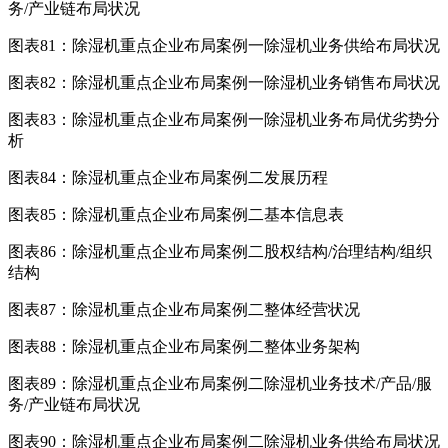
务/产业链布局状况
图表81：除湿机重点企业布局案例一除湿机业务供给布局状况
图表82：除湿机重点企业布局案例一除湿机业务销售布局状况
图表83：除湿机重点企业布局案例一除湿机业务布局优劣势分
析
图表84：除湿机重点企业布局案例二发展历程
图表85：除湿机重点企业布局案例二基本信息表
图表86：除湿机重点企业布局案例二股权结构/治理结构/组织
结构
图表87：除湿机重点企业布局案例二整体经营状况
图表88：除湿机重点企业布局案例二整体业务架构
图表89：除湿机重点企业布局案例二除湿机业务技术/产品/服
务/产业链布局状况
图表90：除湿机重点企业布局案例二除湿机业务供给布局状况