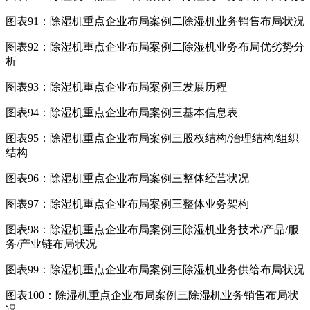
图表91：除湿机重点企业布局案例二除湿机业务销售布局状况
图表92：除湿机重点企业布局案例二除湿机业务布局优劣势分
析
图表93：除湿机重点企业布局案例三发展历程
图表94：除湿机重点企业布局案例三基本信息表
图表95：除湿机重点企业布局案例三股权结构/治理结构/组织
结构
图表96：除湿机重点企业布局案例三整体经营状况
图表97：除湿机重点企业布局案例三整体业务架构
图表98：除湿机重点企业布局案例三除湿机业务技术/产品/服
务/产业链布局状况
图表99：除湿机重点企业布局案例三除湿机业务供给布局状况
图表100：除湿机重点企业布局案例三除湿机业务销售布局状
况