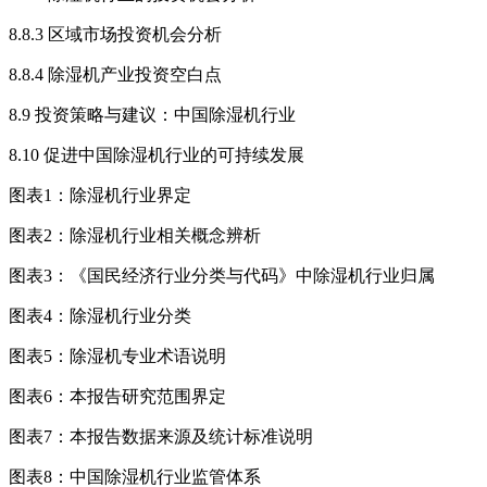
8.8.3 区域市场投资机会分析
8.8.4 除湿机产业投资空白点
8.9 投资策略与建议：中国除湿机行业
8.10 促进中国除湿机行业的可持续发展
图表1：除湿机行业界定
图表2：除湿机行业相关概念辨析
图表3：《国民经济行业分类与代码》中除湿机行业归属
图表4：除湿机行业分类
图表5：除湿机专业术语说明
图表6：本报告研究范围界定
图表7：本报告数据来源及统计标准说明
图表8：中国除湿机行业监管体系