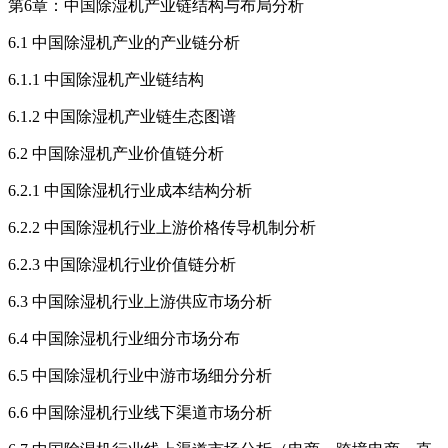
第6章：中国除湿机产业链结构与布局分析
6.1 中国除湿机产业的产业链分析
6.1.1 中国除湿机产业链结构
6.1.2 中国除湿机产业链生态图谱
6.2 中国除湿机产业价值链分析
6.2.1 中国除湿机行业成本结构分析
6.2.2 中国除湿机行业上游价格传导机制分析
6.2.3 中国除湿机行业价值链分析
6.3 中国除湿机行业上游供应市场分析
6.4 中国除湿机行业细分市场分布
6.5 中国除湿机行业中游市场细分分析
6.6 中国除湿机行业线下渠道市场分析