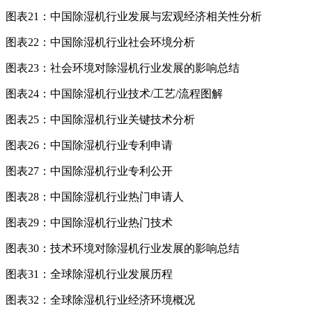
图表21：中国除湿机行业发展与宏观经济相关性分析
图表22：中国除湿机行业社会环境分析
图表23：社会环境对除湿机行业发展的影响总结
图表24：中国除湿机行业技术/工艺/流程图解
图表25：中国除湿机行业关键技术分析
图表26：中国除湿机行业专利申请
图表27：中国除湿机行业专利公开
图表28：中国除湿机行业热门申请人
图表29：中国除湿机行业热门技术
图表30：技术环境对除湿机行业发展的影响总结
图表31：全球除湿机行业发展历程
图表32：全球除湿机行业经济环境概况