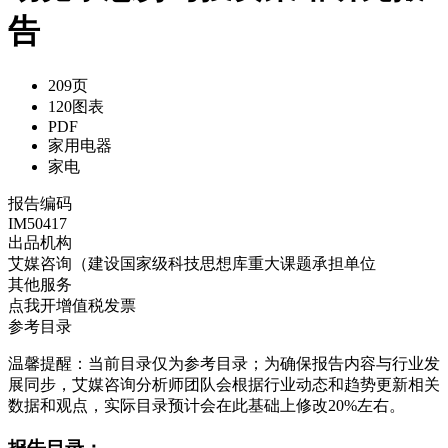
告
209页
120图表
PDF
家用电器
家电
报告编码
IM50417
出品机构
艾媒咨询（建设国家级科技思想库重大课题承担单位
其他服务
点我开增值税发票
参考目录
温馨提醒：当前目录仅为参考目录；为确保报告内容与行业发
展同步，艾媒咨询分析师团队会根据行业动态和趋势更新相关
数据和观点，实际目录预计会在此基础上修改20%左右。