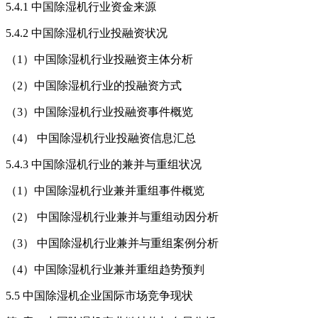
5.4.1 中国除湿机行业资金来源
5.4.2 中国除湿机行业投融资状况
（1）中国除湿机行业投融资主体分析
（2）中国除湿机行业的投融资方式
（3）中国除湿机行业投融资事件概览
（4） 中国除湿机行业投融资信息汇总
5.4.3 中国除湿机行业的兼并与重组状况
（1）中国除湿机行业兼并重组事件概览
（2） 中国除湿机行业兼并与重组动因分析
（3） 中国除湿机行业兼并与重组案例分析
（4）中国除湿机行业兼并重组趋势预判
5.5 中国除湿机企业国际市场竞争现状