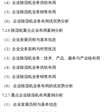
（4）企业除湿机业务供给布局
（5）企业除湿机业务销售布局
（6） 企业除湿机业务布局优劣势分析
7.2.6 除湿机重点企业布局案例分析
（1）企业发展历程与基本信息
（2）企业业务架构与经营状况
（3）企业除湿机业务：技术、产品、服务与产业链布局
（4）企业除湿机业务供给布局
（5）企业除湿机业务销售布局
（6） 企业除湿机业务布局的优劣势分析
7.2.7 重点企业除湿机布局案例分析
（1） 企业发展历程与基本信息