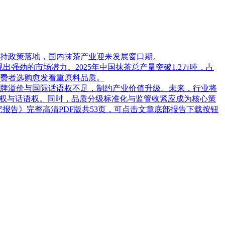
持政策落地，国内抹茶产业迎来发展窗口期。
亿元，展现出强劲的市场潜力。2025年中国抹茶总产量突破1.2万吨，占
费者选购愈发看重原料品质。
牌溢价与国际话语权不足，制约产业价值升级。未来，行业将
价权与话语权。同时，品质分级标准化与监管收紧应成为核心策
究报告》完整高清PDF版共53页，可点击文章底部报告下载按钮