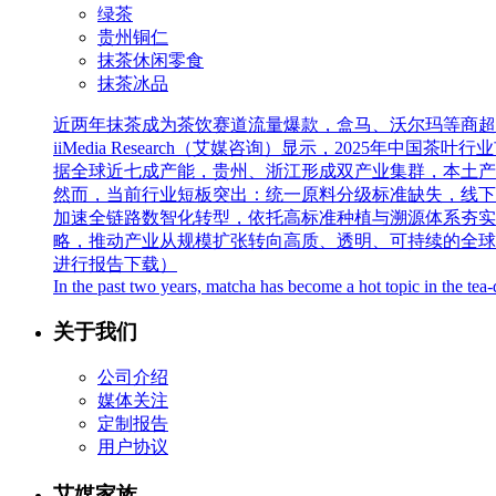
绿茶
贵州铜仁
抹茶休闲零食
抹茶冰品
近两年抹茶成为茶饮赛道流量爆款，盒马、沃尔玛等商超
iiMedia Research（艾媒咨询）显示，2025年中国
据全球近七成产能，贵州、浙江形成双产业集群，本土产
然而，当前行业短板突出：统一原料分级标准缺失，线下
加速全链路数智化转型，依托高标准种植与溯源体系夯实
略，推动产业从规模扩张转向高质、透明、可持续的全球竞争
进行报告下载）
In the past two years, matcha has become a hot topic in the tea
关于我们
公司介绍
媒体关注
定制报告
用户协议
艾媒家族