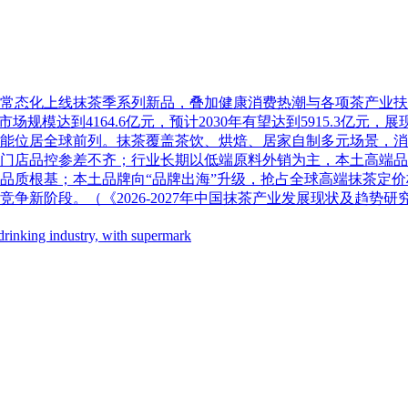
常态化上线抹茶季系列新品，叠加健康消费热潮与各项茶产业扶
茶叶行业市场规模达到4164.6亿元，预计2030年有望达到5915.3
能位居全球前列。抹茶覆盖茶饮、烘焙、居家自制多元场景，消
门店品控参差不齐；行业长期以低端原料外销为主，本土高端品
品质根基；本土品牌向“品牌出海”升级，抢占全球高端抹茶定
新阶段。（《2026-2027年中国抹茶产业发展现状及趋势研
-drinking industry, with supermark