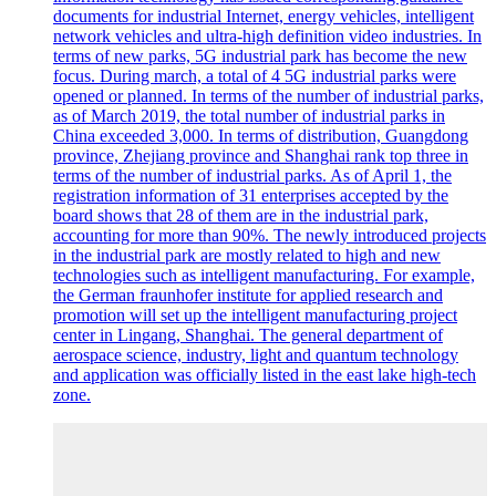
documents for industrial Internet, energy vehicles, intelligent
network vehicles and ultra-high definition video industries. In
terms of new parks, 5G industrial park has become the new
focus. During march, a total of 4 5G industrial parks were
opened or planned. In terms of the number of industrial parks,
as of March 2019, the total number of industrial parks in
China exceeded 3,000. In terms of distribution, Guangdong
province, Zhejiang province and Shanghai rank top three in
terms of the number of industrial parks. As of April 1, the
registration information of 31 enterprises accepted by the
board shows that 28 of them are in the industrial park,
accounting for more than 90%. The newly introduced projects
in the industrial park are mostly related to high and new
technologies such as intelligent manufacturing. For example,
the German fraunhofer institute for applied research and
promotion will set up the intelligent manufacturing project
center in Lingang, Shanghai. The general department of
aerospace science, industry, light and quantum technology
and application was officially listed in the east lake high-tech
zone.