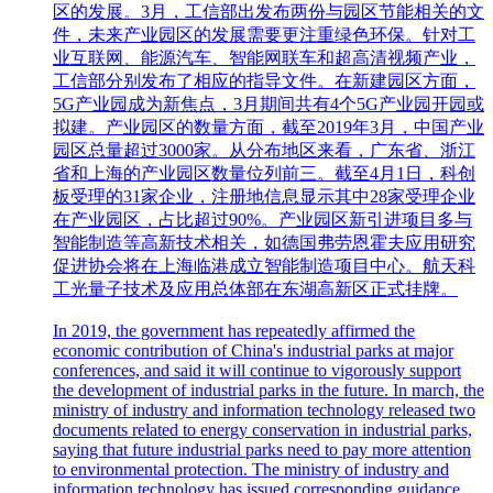
区的发展。3月，工信部出发布两份与园区节能相关的文
件，未来产业园区的发展需要更注重绿色环保。针对工
业互联网、能源汽车、智能网联车和超高清视频产业，
工信部分别发布了相应的指导文件。在新建园区方面，
5G产业园成为新焦点，3月期间共有4个5G产业园开园或
拟建。产业园区的数量方面，截至2019年3月，中国产业
园区总量超过3000家。从分布地区来看，广东省、浙江
省和上海的产业园区数量位列前三。截至4月1日，科创
板受理的31家企业，注册地信息显示其中28家受理企业
在产业园区，占比超过90%。产业园区新引进项目多与
智能制造等高新技术相关，如德国弗劳恩霍夫应用研究
促进协会将在上海临港成立智能制造项目中心。航天科
工光量子技术及应用总体部在东湖高新区正式挂牌。
In 2019, the government has repeatedly affirmed the
economic contribution of China's industrial parks at major
conferences, and said it will continue to vigorously support
the development of industrial parks in the future. In march, the
ministry of industry and information technology released two
documents related to energy conservation in industrial parks,
saying that future industrial parks need to pay more attention
to environmental protection. The ministry of industry and
information technology has issued corresponding guidance