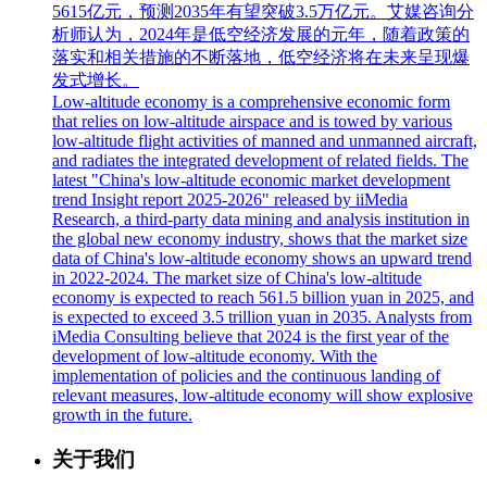
5615亿元，预测2035年有望突破3.5万亿元。艾媒咨询分
析师认为，2024年是低空经济发展的元年，随着政策的
落实和相关措施的不断落地，低空经济将在未来呈现爆
发式增长。
Low-altitude economy is a comprehensive economic form
that relies on low-altitude airspace and is towed by various
low-altitude flight activities of manned and unmanned aircraft,
and radiates the integrated development of related fields. The
latest "China's low-altitude economic market development
trend Insight report 2025-2026" released by iiMedia
Research, a third-party data mining and analysis institution in
the global new economy industry, shows that the market size
data of China's low-altitude economy shows an upward trend
in 2022-2024. The market size of China's low-altitude
economy is expected to reach 561.5 billion yuan in 2025, and
is expected to exceed 3.5 trillion yuan in 2035. Analysts from
iMedia Consulting believe that 2024 is the first year of the
development of low-altitude economy. With the
implementation of policies and the continuous landing of
relevant measures, low-altitude economy will show explosive
growth in the future.
关于我们