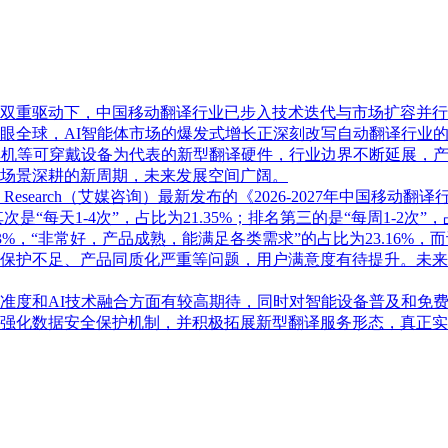
双重驱动下，中国移动翻译行业已步入技术迭代与市场扩容并行
眼全球，AI智能体市场的爆发式增长正深刻改写自动翻译行业
耳机等可穿戴设备为代表的新型翻译硬件，行业边界不断延展，
场景深耕的新周期，未来发展空间广阔。
 Research（艾媒咨询）最新发布的《2026-2027年中国移
其次是“每天1-4次”，占比为21.35%；排名第三的是“每周1-2
3%，“非常好，产品成熟，能满足各类需求”的占比为23.16%，而
保护不足、产品同质化严重等问题，用户满意度有待提升。未来
准度和AI技术融合方面有较高期待，同时对智能设备普及和免
强化数据安全保护机制，并积极拓展新型翻译服务形态，真正实现