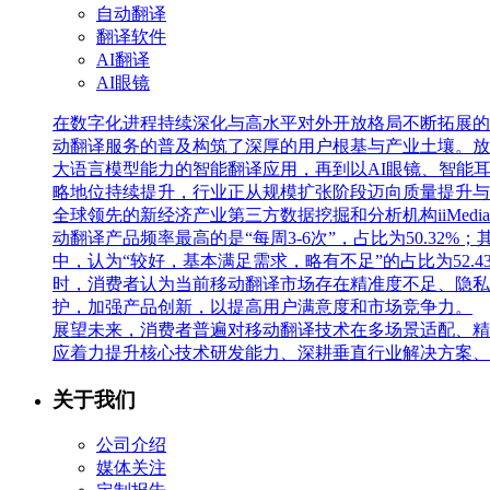
自动翻译
翻译软件
AI翻译
AI眼镜
在数字化进程持续深化与高水平对外开放格局不断拓展的
动翻译服务的普及构筑了深厚的用户根基与产业土壤。放
大语言模型能力的智能翻译应用，再到以AI眼镜、智能
略地位持续提升，行业正从规模扩张阶段迈向质量提升与
全球领先的新经济产业第三方数据挖掘和分析机构iiMedia
动翻译产品频率最高的是“每周3-6次”，占比为50.32%；
中，认为“较好，基本满足需求，略有不足”的占比为52.4
时，消费者认为当前移动翻译市场存在精准度不足、隐私
护，加强产品创新，以提高用户满意度和市场竞争力。
展望未来，消费者普遍对移动翻译技术在多场景适配、精
应着力提升核心技术研发能力、深耕垂直行业解决方案、
关于我们
公司介绍
媒体关注