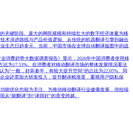
的关键阶段。庞大的网民规模和持续壮大的数字经济体量为移
的技术演进路线与产品价值逻辑。从传统的机器翻译引擎到融合
产业生态日趋多元。当前，中国市场在全球自动翻译版图中的战
动翻译行业消费趋势大数据调查报告》显示，2026年中国消费者使用移
次”，占比为17.53%。在消费者对移动翻译市场的整体发展情况看法
认为“一般，好坏参半，有较大提升空间”的占比为22.05%。同
企业还需加大研发投入，提升翻译精准度，重视用户隐私保
费功能优化也较为关注。为推动移动翻译行业健康发展，供给端
从“能翻译”到“译得好”的质变跨越。