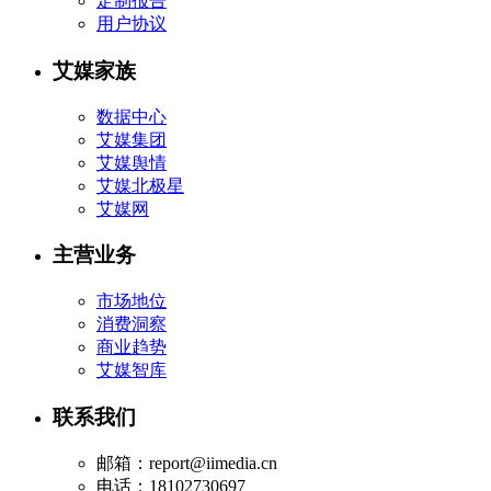
定制报告
用户协议
艾媒家族
数据中心
艾媒集团
艾媒舆情
艾媒北极星
艾媒网
主营业务
市场地位
消费洞察
商业趋势
艾媒智库
联系我们
邮箱：report@iimedia.cn
电话：18102730697