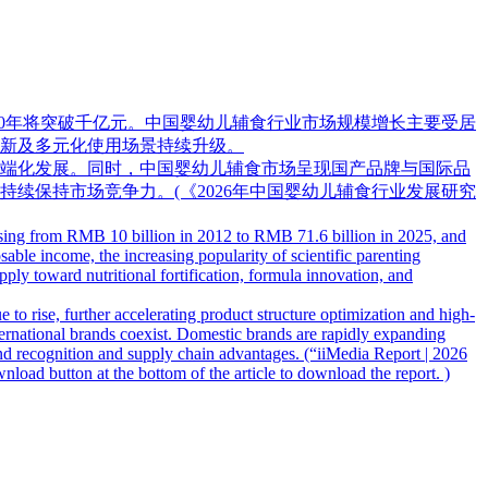
计2030年将突破千亿元。中国婴幼儿辅食行业市场规模增长主要受居
新及多元化使用场景持续升级。
端化发展。同时，中国婴幼儿辅食市场呈现国产品牌与国际品
续保持市场竞争力。(《2026年中国婴幼儿辅食行业发展研究
asing from RMB 10 billion in 2012 to RMB 71.6 billion in 2025, and
able income, the increasing popularity of scientific parenting
ply toward nutritional fortification, formula innovation, and
to rise, further accelerating product structure optimization and high-
rnational brands coexist. Domestic brands are rapidly expanding
and recognition and supply chain advantages. (“iiMedia Report | 2026
ad button at the bottom of the article to download the report. )