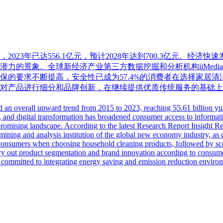
，2023年已达556.1亿元，预计2028年达到700.3亿元
景象。全球新经济产业第三方数据挖掘和分析机构iiMedia Re
保的要求不断提高，安全性已成为57.4%的消费者在选择家居
对产品进行细分和品牌创新，在继续提供优质传统服务的基础上
 an overall upward trend from 2015 to 2023, reaching 55.61 billion yua
and digital transformation has broadened consumer access to informat
y promising landscape. According to the latest Research Report Insight
mining and analysis institution of the global new economy industry, as
f consumers when choosing household cleaning products, followed by scen
carry out product segmentation and brand innovation according to consume
 is committed to integrating energy saving and emission reduction enviro