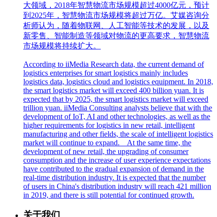
大领域，2018年智慧物流市场规模超过4000亿元，预计
到2025年，智慧物流市场规模将超过万亿。艾媒咨询分
析师认为，随着物联网、人工智能等技术的发展，以及
新零售、智能制造等领域对物流的更高要求，智慧物流
市场规模将持续扩大。
According to iiMedia Research data, the current demand of
logistics enterprises for smart logistics mainly includes
logistics data, logistics cloud and logistics equipment. In 2018,
the smart logistics market will exceed 400 billion yuan. It is
expected that by 2025, the smart logistics market will exceed
trillion yuan. iiMedia Consulting analysts believe that with the
development of IoT, AI and other technologies, as well as the
higher requirements for logistics in new retail, intelligent
manufacturing and other fields, the scale of intelligent logistics
market will continue to expand. At the same time, the
development of new retail, the upgrading of consumer
consumption and the increase of user experience expectations
have contributed to the gradual expansion of demand in the
real-time distribution industry. It is expected that the number
of users in China's distribution industry will reach 421 million
in 2019, and there is still potential for continued growth.
关于我们