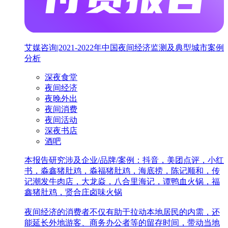
艾媒咨询|2021-2022年中国夜间经济监测及典型城市案例
分析
深夜食堂
夜间经济
夜晚外出
夜间消费
夜间活动
深夜书店
酒吧
本报告研究涉及企业/品牌/案例：抖音，美团点评，小红
书，淼鑫猪肚鸡，淼福猪肚鸡，海底捞，陈记顺和，传
记潮发牛肉店，大龙焱，八合里海记，谭鸭血火锅，福
鑫猪肚鸡，贤合庄卤味火锅
夜间经济的消费者不仅有助于拉动本地居民的内需，还
能延长外地游客、商务办公者等的留存时间，带动当地