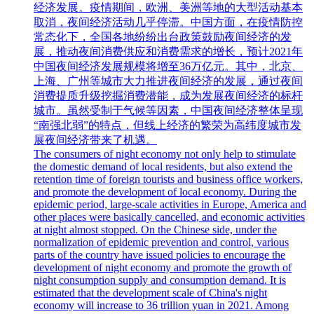
经济发展。疫情期间，欧洲、美洲等地的大型活动基本
取消，夜间经济活动几乎停滞。中国方面，在疫情防控
常态化下，全国各地纷纷出台政策鼓励夜间经济的发
展，推动夜间消费供应和消费需求的增长，预计2021年
中国夜间经济发展规模将增至36万亿元。其中，北京、
上海、广州等城市大力推进夜间经济的发展，通过夜间
消费提质升级挖掘消费潜能，成为发展夜间经济的标杆
城市。虽然受制于气候等因素，中国夜间经济整体呈现
“南强北弱”的特点，但线上经济的繁荣为高纬度城市发
展夜间经济带来了机遇。
The consumers of night economy not only help to stimulate
the domestic demand of local residents, but also extend the
retention time of foreign tourists and business office workers,
and promote the development of local economy. During the
epidemic period, large-scale activities in Europe, America and
other places were basically cancelled, and economic activities
at night almost stopped. On the Chinese side, under the
normalization of epidemic prevention and control, various
parts of the country have issued policies to encourage the
development of night economy and promote the growth of
night consumption supply and consumption demand. It is
estimated that the development scale of China's night
economy will increase to 36 trillion yuan in 2021. Among