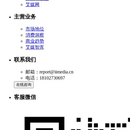
艾媒网
主营业务
市场地位
消费洞察
商业趋势
艾媒智库
联系我们
邮箱：report@iimedia.cn
电话：18102730697
在线咨询
客服微信