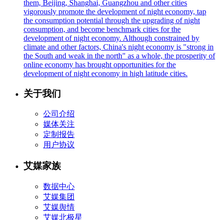
them, Beijing, Shanghai, Guangzhou and other cities
vigorously promote the development of night economy, tap
the consumption potential through the upgrading of night
consumption, and become benchmark cities for the
development of night economy. Although constrained by
climate and other factors, China's night economy is "strong in
the South and weak in the north" as a whole, the prosperity of
online economy has brought opportunities for the
development of night economy in high latitude cities.
关于我们
公司介绍
媒体关注
定制报告
用户协议
艾媒家族
数据中心
艾媒集团
艾媒舆情
艾媒北极星