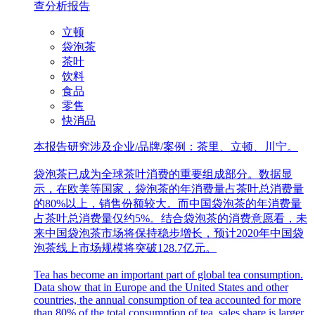
查分析报告
立顿
袋泡茶
茶叶
饮料
食品
零售
快消品
本报告研究涉及企业/品牌/案例：茶里、立顿、川宁。
袋泡茶已成为全球茶叶消费的重要组成部分。数据显
示，在欧美等国家，袋泡茶的年消费量占茶叶总消费量
的80%以上，销售份额较大。而中国袋泡茶的年消费量
占茶叶总消费量仅约5%。结合袋泡茶的消费意愿看，未
来中国袋泡茶市场将保持稳步增长，预计2020年中国袋
泡茶线上市场规模将突破128.7亿元。
Tea has become an important part of global tea consumption.
Data show that in Europe and the United States and other
countries, the annual consumption of tea accounted for more
than 80% of the total consumption of tea, sales share is larger.