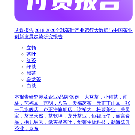
艾媒报告|2018-2020全球茶叶产业运行大数据与中国茶业
创新发展趋势研究报告
立顿
茶叶
红茶
绿茶
黑茶
乌龙茶
白茶
本报告研究涉及企业/品牌/案例：大益茶，小罐茶，雨
林，艺福堂，宫明，八马，天福茗茶，元正正山堂，张
一元旗舰店，卢正浩旗舰店，谢裕大，松萝茶业，美灵
宝，茗皇天然，茶乾坤，龙升茶业，恒福股份，丽宫食
品，抱儿钟秀，武夷星茶叶，华莱生物科技，勐海陈升
茶业，京东