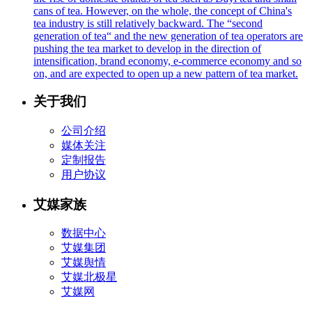
cans of tea. However, on the whole, the concept of China's
tea industry is still relatively backward. The “second
generation of tea“ and the new generation of tea operators are
pushing the tea market to develop in the direction of
intensification, brand economy, e-commerce economy and so
on, and are expected to open up a new pattern of tea market.
关于我们
公司介绍
媒体关注
定制报告
用户协议
艾媒家族
数据中心
艾媒集团
艾媒舆情
艾媒北极星
艾媒网