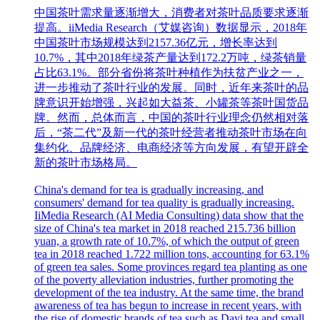
中国茶叶需求量逐渐增大，消费者对茶叶品质要求逐渐
提高。iiMedia Research（艾媒咨询）数据显示，2018年
中国茶叶市场规模达到2157.36亿元，增长率达到
10.7%，其中2018年绿茶产量达到172.2万吨，绿茶销量
占比63.1%。部分省份将茶叶种植作为扶贫产业之一，
进一步推动了茶叶行业的发展。同时，近年来茶叶的品
牌意识开始增强，兴起如大益茶、小罐茶等茶叶国货品
牌。然而，总体而言，中国的茶叶行业理念仍然相对落
后，“茶二代”及新一代的茶叶经营者推动茶叶市场在向
集约化、品牌经济、电商经济等方向发展，有望开辟全
新的茶叶市场格局。
China's demand for tea is gradually increasing, and
consumers' demand for tea quality is gradually increasing.
IiMedia Research (AI Media Consulting) data show that the
size of China's tea market in 2018 reached 215.736 billion
yuan, a growth rate of 10.7%, of which the output of green
tea in 2018 reached 1.722 million tons, accounting for 63.1%
of green tea sales. Some provinces regard tea planting as one
of the poverty alleviation industries, further promoting the
development of the tea industry. At the same time, the brand
awareness of tea has begun to increase in recent years, with
the rise of domestic brands of tea such as Dayi tea and small