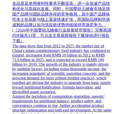
全品质及使用便利性要求不断提高，进一步加速产品结
构优化与高端化发展。同时，中国婴幼儿辅食市场呈现
国产品牌与国际品牌并存的竞争格局，其中国产品牌依
托本土化创新与线上渠道快速扩张，而国际品牌则凭借
成熟的品牌认知与供应链优势持续保持市场竞争力。
(《2026年中国婴幼儿辅食行业发展研究报告》完整高清
PDF版共33页，可点击文章底部报告下载按钮进行报告
下载）
The data show that from 2012 to 2025, the market size of
China’s infant complementary food industry has continued to
expand, increasing from RMB 10 billion in 2012 to RMB
71.6 billion in 2025, and is expected to exceed RMB 100
billion by 2030. The growth of the industry is mainly driven
by multiple factors, including rising disposable income, the
increasing popularity of scientific parenting concepts, and the
growing demand for more refined feeding practices, which
together are driving the industry to upgrade from basic supply
toward nutritional fortification, formula innovation, and
diversified usage scenarios.
Against the backdrop of consumption upgrading, parents’
requirements for nutritional balance, product safety, and
convenience continue to rise, further accelerating product
structure optimization and high-end development. At the same