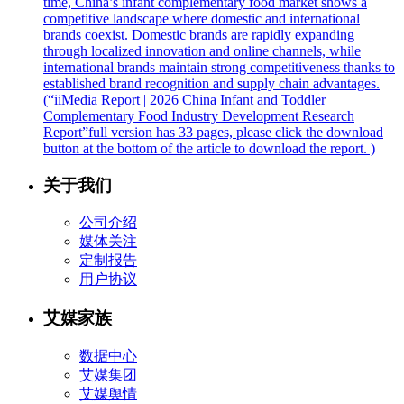
time, China’s infant complementary food market shows a
competitive landscape where domestic and international
brands coexist. Domestic brands are rapidly expanding
through localized innovation and online channels, while
international brands maintain strong competitiveness thanks to
established brand recognition and supply chain advantages.
(“iiMedia Report | 2026 China Infant and Toddler
Complementary Food Industry Development Research
Report”full version has 33 pages, please click the download
button at the bottom of the article to download the report. )
关于我们
公司介绍
媒体关注
定制报告
用户协议
艾媒家族
数据中心
艾媒集团
艾媒舆情