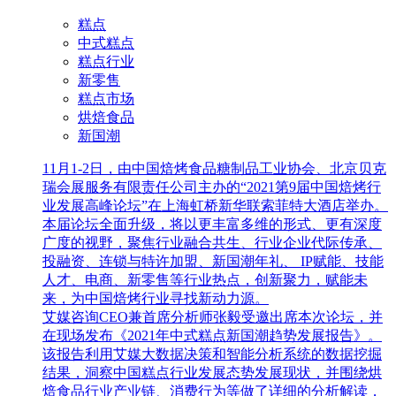
糕点
中式糕点
糕点行业
新零售
糕点市场
烘焙食品
新国潮
11月1-2日，由中国焙烤食品糖制品工业协会、北京贝克
瑞会展服务有限责任公司主办的“2021第9届中国焙烤行
业发展高峰论坛”在上海虹桥新华联索菲特大酒店举办。
本届论坛全面升级，将以更丰富多维的形式、更有深度
广度的视野，聚焦行业融合共生、行业企业代际传承、
投融资、连锁与特许加盟、新国潮年礼、 IP赋能、技能
人才、电商、新零售等行业热点，创新聚力，赋能未
来，为中国焙烤行业寻找新动力源。
艾媒咨询CEO兼首席分析师张毅受邀出席本次论坛，并
在现场发布《2021年中式糕点新国潮趋势发展报告》。
该报告利用艾媒大数据决策和智能分析系统的数据挖掘
结果，洞察中国糕点行业发展态势发展现状，并围绕烘
焙食品行业产业链、消费行为等做了详细的分析解读，