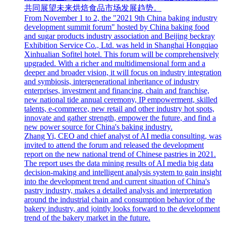
共同展望未来烘焙食品市场发展趋势。
From November 1 to 2, the "2021 9th China baking industry
development summit forum" hosted by China baking food
and sugar products industry association and Beijing beckray
Exhibition Service Co., Ltd. was held in Shanghai Hongqiao
Xinhualian Sofitel hotel. This forum will be comprehensively
upgraded. With a richer and multidimensional form and a
deeper and broader vision, it will focus on industry integration
and symbiosis, intergenerational inheritance of industry
enterprises, investment and financing, chain and franchise,
new national tide annual ceremony, IP empowerment, skilled
talents, e-commerce, new retail and other industry hot spots,
innovate and gather strength, empower the future, and find a
new power source for China's baking industry.
Zhang Yi, CEO and chief analyst of AI media consulting, was
invited to attend the forum and released the development
report on the new national trend of Chinese pastries in 2021.
The report uses the data mining results of AI media big data
decision-making and intelligent analysis system to gain insight
into the development trend and current situation of China's
pastry industry, makes a detailed analysis and interpretation
around the industrial chain and consumption behavior of the
bakery industry, and jointly looks forward to the development
trend of the bakery market in the future.