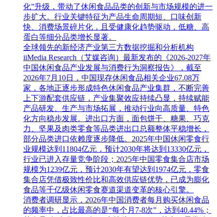
化”升级，带动了休闲食品品类的创新与市场规模的进一
步扩大。行业关键特征为产品生命周期短、口味创新
快、消费场景碎片化，且受健康化趋势驱动，低糖、高
蛋白等细分品类增长显著。
全球领先的新经济产业第三方数据挖掘和分析机构
iiMedia Research（艾媒咨询）最新发布的《2026-2027年
中国休闲食品产业发展与消费行为洞察报告》，截至
2026年7月10日，中国现存休闲食品相关企业67.08万
家，各地正逐步形成特色休闲食品产业集群，不断完善
上下游配套供应链，产业集聚效应持续凸显，持续赋能
产品研发、生产与市场拓展，推动行业向高质量、特色
化方向稳步发展。进出口方面，面包饼干、糖果、巧克
力、坚果及肉类零食等品类进出口总额整体平稳增长，
部分品类进口依赖度逐步降低。2025年中国休闲零食行
业规模达到11804亿元，预计2030年将达到13330亿元，
行业已进入存量竞争阶段；2025年中国零食集合店市场
规模为1239亿元，预计2030年有望达到1974亿元，零食
集合店凭借极致性价比和高效供应链优势，已成为膨化
食品等千亿级休闲零食赛道渠道变革的核心引擎。
消费者调研显示，2026年中国消费者每月购买休闲食品
的频率中，占比最高的是“每个月7-8次”，达到40.44%；