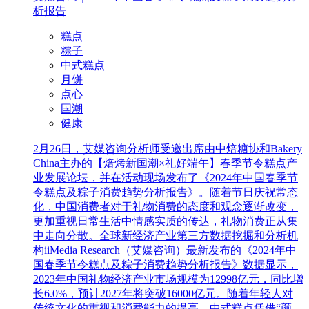
析报告
糕点
粽子
中式糕点
月饼
点心
国潮
健康
2月26日，艾媒咨询分析师受邀出席由中焙糖协和Bakery
China主办的【焙烤新国潮×礼好端午】春季节令糕点产
业发展论坛，并在活动现场发布了《2024年中国春季节
令糕点及粽子消费趋势分析报告》。随着节日庆祝常态
化，中国消费者对于礼物消费的态度和观念逐渐改变，
更加重视日常生活中情感实质的传达，礼物消费正从集
中走向分散。全球新经济产业第三方数据挖掘和分析机
构iiMedia Research（艾媒咨询）最新发布的《2024年中
国春季节令糕点及粽子消费趋势分析报告》数据显示，
2023年中国礼物经济产业市场规模为12998亿元，同比增
长6.0%，预计2027年将突破16000亿元。随着年轻人对
传统文化的重视和消费能力的提高，中式糕点凭借“颜