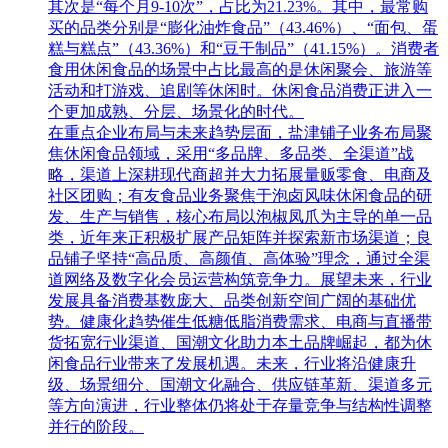
其次是“每个月9-10次”，占比为21.23%。其中，最常购
买的品类分别是“膨化油炸食品”（43.46%）、“面包、蛋
糕与糕点”（43.36%）和“豆干制品”（41.15%）。消费者
食用休闲食品的场景中占比最高的是休闲聚会、旅游等
活动和打游戏、追剧等休闲时。休闲食品消费正进入一
个更加成熟、分层、场景化的时代。
在重点企业布局与未来趋势层面，盐津铺子业务布局聚
焦休闲食品领域，采用“多品牌、多品类、全渠道”战
略，渠道上深耕现代商超并大力拓展量贩零食、电商及
社区团购；有友食品业务聚焦于泡卤风味休闲食品的研
发、生产与销售，核心布局以泡椒凤爪为主导的单一品
类，近年来正积极扩展产品矩阵并探索新市场渠道；良
品铺子坚持“高品质、高颜值、高体验”理念，通过全渠
道网络及数字化会员运营构筑竞争力。展望未来，行业
发展具备消费基数庞大、品类创新空间广阔的基础优
势。健康化趋势催生低糖低脂消费需求、电商与直播带
货拓宽行业渠道、国潮文化助力本土品牌崛起，都为休
闲食品行业带来了发展机遇。未来，行业将沿健康升
级、场景细分、国潮文化融合、供应链革新、渠道多元
等方向演进，行业整体仍将处于存量竞争与结构性调整
并行的阶段。