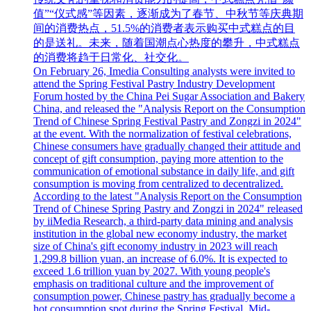
值”“仪式感”等因素，逐渐成为了春节、中秋节等庆典期
间的消费热点，51.5%的消费者表示购买中式糕点的目
的是送礼。未来，随着国潮点心热度的攀升，中式糕点
的消费将趋于日常化、社交化。
On February 26, Imedia Consulting analysts were invited to
attend the Spring Festival Pastry Industry Development
Forum hosted by the China Pei Sugar Association and Bakery
China, and released the "Analysis Report on the Consumption
Trend of Chinese Spring Festival Pastry and Zongzi in 2024"
at the event. With the normalization of festival celebrations,
Chinese consumers have gradually changed their attitude and
concept of gift consumption, paying more attention to the
communication of emotional substance in daily life, and gift
consumption is moving from centralized to decentralized.
According to the latest "Analysis Report on the Consumption
Trend of Chinese Spring Pastry and Zongzi in 2024" released
by iiMedia Research, a third-party data mining and analysis
institution in the global new economy industry, the market
size of China's gift economy industry in 2023 will reach
1,299.8 billion yuan, an increase of 6.0%. It is expected to
exceed 1.6 trillion yuan by 2027. With young people's
emphasis on traditional culture and the improvement of
consumption power, Chinese pastry has gradually become a
hot consumption spot during the Spring Festival, Mid-