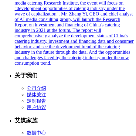
media catering Research Institute, the event will focus on
"development opportunities of catering industry under the
wave of capitalization". Mr. Zhang Yi, CEO and chief analyst
of AI media consulting group, will launch the Research
Report on investment and financing of China's catering
industry in 2021 at the forum. The report will
comprehensively analyze the development status of China's
catering industry, investment and financing data and consumer
behavior, and see the development trend of the catering
industry in the future through the data, And the opportunities
and challenges faced by the catering industry under the new
consumption trend.
关于我们
公司介绍
媒体关注
定制报告
用户协议
艾媒家族
数据中心