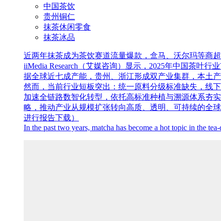
中国茶饮
贵州铜仁
抹茶休闲零食
抹茶冰品
近两年抹茶成为茶饮赛道流量爆款，盒马、沃尔玛等商超
iiMedia Research（艾媒咨询）显示，2025年中国
据全球近七成产能，贵州、浙江形成双产业集群，本土产
然而，当前行业短板突出：统一原料分级标准缺失，线下
加速全链路数智化转型，依托高标准种植与溯源体系夯实
略，推动产业从规模扩张转向高质、透明、可持续的全球竞争
进行报告下载）
In the past two years, matcha has become a hot topic in the tea