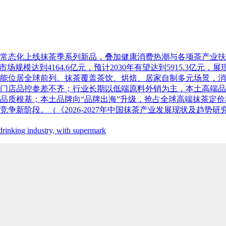
常态化上线抹茶季系列新品，叠加健康消费热潮与各项茶产业扶
茶叶行业市场规模达到4164.6亿元，预计2030年有望达到5915.3
能位居全球前列。抹茶覆盖茶饮、烘焙、居家自制多元场景，消
门店品控参差不齐；行业长期以低端原料外销为主，本土高端品
品质根基；本土品牌向“品牌出海”升级，抢占全球高端抹茶定
新阶段。（《2026-2027年中国抹茶产业发展现状及趋势研
-drinking industry, with supermark