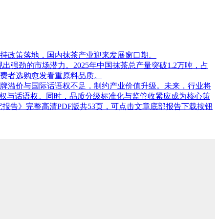
持政策落地，国内抹茶产业迎来发展窗口期。
亿元，展现出强劲的市场潜力。2025年中国抹茶总产量突破1.2万吨，占
费者选购愈发看重原料品质。
牌溢价与国际话语权不足，制约产业价值升级。未来，行业将
价权与话语权。同时，品质分级标准化与监管收紧应成为核心策
究报告》完整高清PDF版共53页，可点击文章底部报告下载按钮