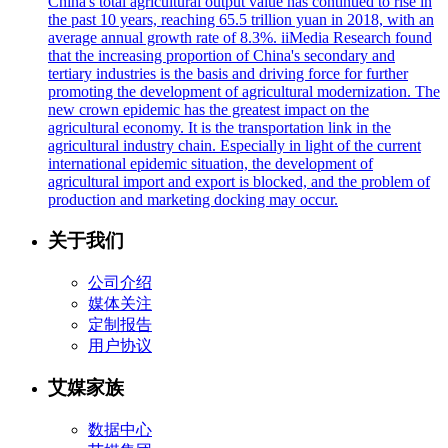
China's total agricultural output value has continued to rise in
the past 10 years, reaching 65.5 trillion yuan in 2018, with an
average annual growth rate of 8.3%. iiMedia Research found
that the increasing proportion of China's secondary and
tertiary industries is the basis and driving force for further
promoting the development of agricultural modernization. The
new crown epidemic has the greatest impact on the
agricultural economy. It is the transportation link in the
agricultural industry chain. Especially in light of the current
international epidemic situation, the development of
agricultural import and export is blocked, and the problem of
production and marketing docking may occur.
关于我们
公司介绍
媒体关注
定制报告
用户协议
艾媒家族
数据中心