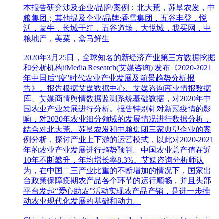
本报告研究涉及企业/品牌/案例：北大荒，苏垦农发，中
粮集团；其他提及企业/品牌:香雪集团，五谷丰登，悦
活，蒙牛，长城干红，五谷道场，大悦城，我买网，中
粮地产，美菜，盒马鲜生
2020年3月25日，全球知名的新经济产业第三方数据挖掘
和分析机构iiMedia Research(艾媒咨询) 发布《2020-2021
年中国后“疫”时代农业产业发展及前景趋势分析报
告》。报告根据艾媒数据中心、艾媒咨询商业情报数据
库、艾媒商情舆情数据监测系统基础数据，对2020年中
国农业产业发展进行分析。报告特别针对新冠疫情的影
响，对2020年农业细分领域的发展情况进行数据分析，
结合对北大荒、苏垦农发和中粮集团三家典型企业的案
例分析，探讨产业上下游的运营模式，以此对2020-2021
年的农业产业发展进行趋势预判。中国农业总产值在近
10年不断攀升，年均增长率8.3%。艾媒咨询分析师认
为，在中国二三产业比重的不断增加的情况下，国家出
台政策保障疫期农产品各个环节的运行顺畅，并且头部
平台发起“爱心助农”活动实现农产品产销，是进一步推
动农业现代化发展的基础和动力。