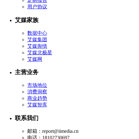
定制报告
用户协议
艾媒家族
数据中心
艾媒集团
艾媒舆情
艾媒北极星
艾媒网
主营业务
市场地位
消费洞察
商业趋势
艾媒智库
联系我们
邮箱：report@iimedia.cn
电话：18102730697