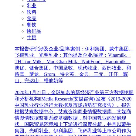
乳业
饮料
食品
餐饮
快消品
牛奶
本报告研究涉及企业/品牌/案例：伊利集团、蒙牛集团、
飞鹤乳业、光明乳业；其他提及企业/品牌：Vinamilk、
TH True Milk、Moc Chau Milk、NutiFood、Hanoimilk、
澳优、健合集团、中国圣牧、现代牧业、西部牧业、和
路雪、梦龙、Grom、特仑苏、金典、三元、旺仔、辉
山、完达山、维他奶等
2020年1月21日，全球知名的新经济产业第三方数据挖掘
和分析机构iiMedia Research(艾媒咨询) 发布《2019-2020
中国乳业行业运行大数据及市场趋势研究报告》。报告
根据艾媒数据中心、艾媒咨询商业情报数据库、艾媒商
情舆情数据监测系统基础数据，对中国乳业的发展现
状、国际贸易环境和上下游进行深度分析，并且以蒙牛
集团、光明乳业、伊利集团、飞鹤乳业等上市公司作为