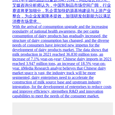
艾媒咨询分析师认为，中国乳制品市场空间广阔，行业
赛道将更加细分，乳企需加快奶源基地建设与上游产业
整合，为企业发展降本提效，加强研发创新能力以满足
消费市场需求。
With the arrival of consumption upgrade and the increasing
popularity of national health awareness, the per capita
consumption of dairy products has gradually increased, the
structure of dairy consumption has changed, and the diverse
needs of consumers have injected new impetus for the
development of dairy products market. The data shows that
milk production in 2021 reached 36.830 million tons, an
increase of 7.1% year-on-year; Chinese dairy imports in 2021
reached 3.947 million tons, an increase of 18.5% year-on-
year. iiMedia Research analyst believes that Chinese dairy
market space is vast, the industry track will be more
segmented, dairy enterprises need to accelerate the
construction of milk source base and upstream industry
integration, for the development of enterprises to reduce costs
and improve efficiency, strengthen R&D and innovation
capabilities to meet the needs of the consumer market.