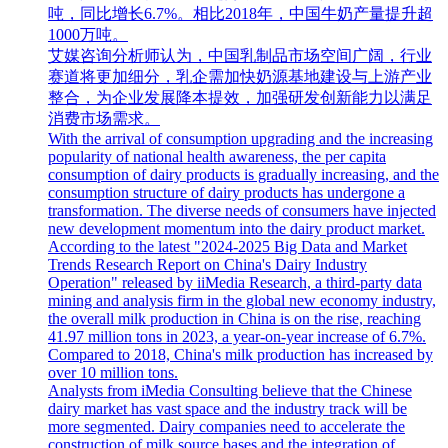
吨，同比增长6.7%。相比2018年，中国牛奶产量提升超
1000万吨。
艾媒咨询分析师认为，中国乳制品市场空间广阔，行业
赛道将更加细分，乳企需加快奶源基地建设与上游产业
整合，为企业发展降本提效，加强研发创新能力以满足
消费市场需求。
With the arrival of consumption upgrading and the increasing
popularity of national health awareness, the per capita
consumption of dairy products is gradually increasing, and the
consumption structure of dairy products has undergone a
transformation. The diverse needs of consumers have injected
new development momentum into the dairy product market.
According to the latest "2024-2025 Big Data and Market
Trends Research Report on China's Dairy Industry
Operation" released by iiMedia Research, a third-party data
mining and analysis firm in the global new economy industry,
the overall milk production in China is on the rise, reaching
41.97 million tons in 2023, a year-on-year increase of 6.7%.
Compared to 2018, China's milk production has increased by
over 10 million tons.
Analysts from iMedia Consulting believe that the Chinese
dairy market has vast space and the industry track will be
more segmented. Dairy companies need to accelerate the
construction of milk source bases and the integration of