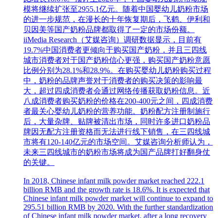
模将继续扩张至2955.1亿元。随着中国婴幼儿奶粉市场
的进一步规范，在漫长的十年恢复期后，飞鹤、伊利和
贝因美等国产奶粉品牌都取得了一定的市场份额。
iiMedia Research（艾媒咨询）调研数据显示，目前有
19.7%中国消费者更倾向于购买国产奶粉，并且三四线
城市消费者对于国产奶粉信心更强，购买国产奶粉意愿
比例分别为28.1%和28.9%。在购买婴幼儿奶粉购买过程
中，奶粉的品牌声誉对于消费者的购买决策的影响最
大，超过四成消费者会通过网络传播获取奶粉信息。近
八成消费者购买奶粉的价格在200-400元之间，四成消费
者最关心婴幼儿奶粉的营养功能。奶粉配方注册制施行
后，大量杂牌、贴牌被清出市场，同时许多进口奶粉品
牌因无配方注册资格而无法进行线下销售，在三四线城
市将有120-140亿元的市场空间。艾媒咨询分析师认为，
未来三四线城市的奶粉市场将成为国产品牌打好翻身仗
的关键。
In 2018, Chinese infant milk powder market reached 222.1
billion RMB and the growth rate is 18.6%. It is expected that
Chinese infant milk powder market will continue to expand to
295.51 billion RMB by 2020. With the further standardization
of Chinese infant milk powder market, after a long recovery