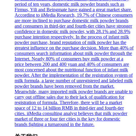
period of ten years, domestic milk powder brands such as
Firmus, Yili and Beingmate have gained a great market share.
According to iiMedia Research, 19.7% of Chinese consumers
are more inclined to purchase domestic milk powder brands
and consumers in third-tier and fourth-tier cities have stronger
confidence in domestic milk powder, with 28.1% and 28.9%
purchase intention respectively. In the process of infant milk
powder purchase, brand reputation of milk powder has the
greatest influence on the purchase decision. More than 40% of
consumers search information about milk powder through the
Internet. Nearly 80% of consumers buy milk powder at a
price between 200 and 400 yuan and 40% of consumers are
most concerned about the nutritional function of infant milk
powder. After the implementation of the registration system of
milk formula, a large number of unregistered and labeled milk
powder brands have been removed from the market.
Meanwhile, many imported milk powder brands are unable to
carry out offline sales due to their lack of qualification for
registration of formula. Therefore, there will be a market
space of 12 to 14 billion RMB in third-tier and fourth-tier
cities. iiMedia consulting analyst believes that milk powder
market of three or four tier cities is the key for domestic
brands fighting a turnaround in the future.