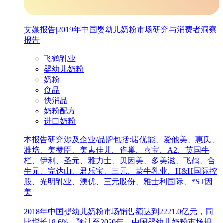
艾媒报告|2019年中国婴幼儿奶粉市场研究与消费者洞察
报告
飞鹤乳业
婴幼儿奶粉
奶粉
食品
快消品
奶粉配方
进口奶粉
本报告研究涉及企业/品牌包括:诺优能、爱他美、惠氏、
雅培、美赞臣、美素佳儿、雀巢、喜宝、A2、英国牛
栏、伊利、圣元、雅力士、贝因美、多美滋、飞鹤、合
生元、完达山、君乐宝、三元、蒙牛乳业、H&H国际控
股、光明乳业、澳优、三元股份、雅士利国际、*ST因
美
2018年中国婴幼儿奶粉市场销售额达到2221.0亿元，同
比增长18.6%。预计至2020年，中国婴幼儿奶粉市场规