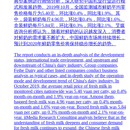
典型案例进行商情分析，深入研究中国乳业行业运行模
式和发展趋势。2019年10月，全国监测城市鲜奶平均零
售价格每斤为5.40元，环比涨0.4%，同比涨1.9%。其
中，袋装鲜奶每斤4.96元，环比涨0.4%，同比涨1.6%。
盒装鲜奶每斤5.84元，环比涨0.3%，同比涨2.1%。艾媒
咨询分析师认为，随着对鲜奶的认识越发深入，消费者
对鲜奶的需求量不断扩大，中国鲜奶市场将持续增长，
预计到2020年鲜奶零售价将保持稳步增长的趋势。
The report conducts an in-depth analysis of the development
status, international trade environment, and upstream and
downstream of China's dairy industry. Group companies,
Feihe Dairy and other listed companies conduct business
analysis as typical cases, and in-depth study of the operation
mode and development trend of China's dairy industry. In
October 2019, the average retail price of fresh milk in
monitored cities nationwide was 5.40 yuan per catty, up 0.4%
month-on-month and 1.9% year-on-year. Among them,
bagged fresh milk was 4.96 yuan per catty, up 0.4% month-
on-month and 1.6% year-on-year. Boxed fresh milk was 5.84
yuan per catty, up 0.3% month-on-month and 2.1% year-on-
year. iiMedia Research Consulting analysts believe that as the
understanding of fresh milk deepens and consumer demand
for fresh milk continues to expand, the Chinese fresh milk