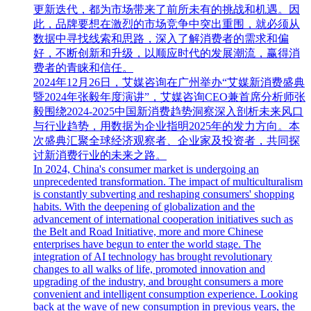
更新迭代，都为市场带来了前所未有的挑战和机遇。因
此，品牌要想在激烈的市场竞争中突出重围，就必须从
数据中寻找线索和思路，深入了解消费者的需求和偏
好，不断创新和升级，以顺应时代的发展潮流，赢得消
费者的青睐和信任。
2024年12月26日，艾媒咨询在广州举办“艾媒新消费盛典
暨2024年张毅年度演讲”，艾媒咨询CEO兼首席分析师张
毅围绕2024-2025中国新消费趋势洞察深入剖析未来风口
与行业趋势，用数据为企业指明2025年的发力方向。本
次盛典汇聚全球经济观察者、企业家及投资者，共同探
讨新消费行业的未来之路。
In 2024, China's consumer market is undergoing an
unprecedented transformation. The impact of multiculturalism
is constantly subverting and reshaping consumers' shopping
habits. With the deepening of globalization and the
advancement of international cooperation initiatives such as
the Belt and Road Initiative, more and more Chinese
enterprises have begun to enter the world stage. The
integration of AI technology has brought revolutionary
changes to all walks of life, promoted innovation and
upgrading of the industry, and brought consumers a more
convenient and intelligent consumption experience. Looking
back at the wave of new consumption in previous years, the