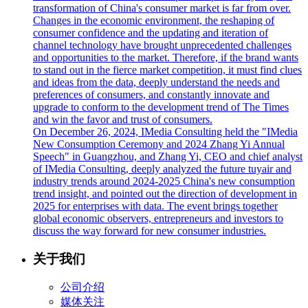
transformation of China's consumer market is far from over.
Changes in the economic environment, the reshaping of
consumer confidence and the updating and iteration of
channel technology have brought unprecedented challenges
and opportunities to the market. Therefore, if the brand wants
to stand out in the fierce market competition, it must find clues
and ideas from the data, deeply understand the needs and
preferences of consumers, and constantly innovate and
upgrade to conform to the development trend of The Times
and win the favor and trust of consumers.
On December 26, 2024, IMedia Consulting held the "IMedia
New Consumption Ceremony and 2024 Zhang Yi Annual
Speech" in Guangzhou, and Zhang Yi, CEO and chief analyst
of IMedia Consulting, deeply analyzed the future tuyair and
industry trends around 2024-2025 China's new consumption
trend insight, and pointed out the direction of development in
2025 for enterprises with data. The event brings together
global economic observers, entrepreneurs and investors to
discuss the way forward for new consumer industries.
关于我们
公司介绍
媒体关注