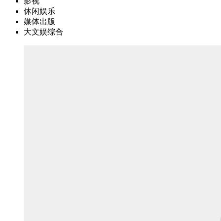
影视
休闲娱乐
媒体出版
大文娱综合