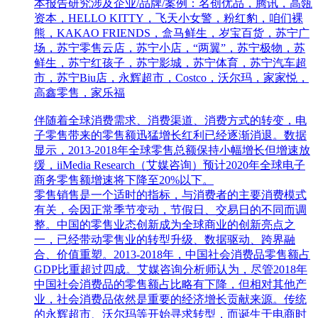
本报告研究涉及企业/品牌/案例：名创优品，腾讯，高瓴
资本，HELLO KITTY，飞天小女警，粉红豹，咱们裸
熊，KAKAO FRIENDS，盒马鲜生，岁宝百货，苏宁广
场，苏宁零售云店，苏宁小店，“两翼”，苏宁极物，苏
鲜生，苏宁红孩子，苏宁影城，苏宁体育，苏宁汽车超
市，苏宁Biu店，永辉超市，Costco，沃尔玛，家家悦，
高鑫零售，家乐福
伴随着全球消费需求、消费渠道、消费方式的转变，电
子零售带来的零售额迅猛增长红利已经逐渐消退。数据
显示，2013-2018年全球零售总额保持小幅增长但增速放
缓，iiMedia Research（艾媒咨询）预计2020年全球电子
商务零售额增速将下降至20%以下。
零售销售是一个适时的指标，与消费者的主要消费模式
有关，会因正常季节变动，节假日、交易日的不同而调
整。中国的零售业态创新成为全球商业的创新亮点之
一，已经带动零售业的转型升级、数据驱动、跨界融
合、价值重塑。2013-2018年，中国社会消费品零售额占
GDP比重超过四成。艾媒咨询分析师认为，尽管2018年
中国社会消费品的零售额占比略有下降，但相对其他产
业，社会消费品依然是重要的经济增长贡献来源。传统
的永辉超市、沃尔玛等开始寻求转型，而诞生于电商时