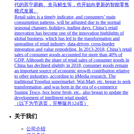
代的苏宁易购、盒马鲜生等，也开始向更新的智能零售
模式发展。
Retail sales is a timely indicator, and consumers’ main
consumption patterns, will be adjusted due to the normal
seasonal changes, holidays, trading days. China’s retail
innovation has become one of the innovation highlights of
global business, which has led to the transformation and
upgrading of retail industry, data-driven, cross-border
integration and value remodeling. In 2013-2018, China’s retail
sales of consumer goods accounted for more than 40% of
GDP. Although the share of retail sales of consumer goods in
China has declined slightly in 2018, consumer goods remain
an important source of economic growth contribution relative
to other industries, according to iiMedia research. The
traditional Yonghui supermarket, Wal-Mart, etc. began to seek
transformation, and was born in the era of e-commerce
Suning Tesco, box horse fresh, etc., also began to update the
development of intelligent retail model.
（以下为节选页，完整版共124页）
关于我们
公司介绍