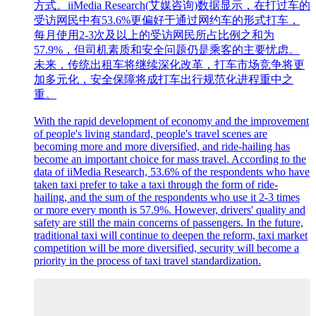
方式。iiMedia Research(艾媒咨询)数据显示，在打过车的
受访网民中有53.6%更偏好于通过网约车的形式打车，
每月使用2-3次及以上的受访网民所占比例之和为
57.9%，但司机素质和安全问题仍是乘客的主要忧虑。
未来，传统出租车将继续深化改革，打车市场竞争将更
加多元化，安全保障将成打车出行规范化进程重中之
重。
With the rapid development of economy and the improvement
of people's living standard, people's travel scenes are
becoming more and more diversified, and ride-hailing has
become an important choice for mass travel. According to the
data of iiMedia Research, 53.6% of the respondents who have
taken taxi prefer to take a taxi through the form of ride-
hailing, and the sum of the respondents who use it 2-3 times
or more every month is 57.9%. However, drivers' quality and
safety are still the main concerns of passengers. In the future,
traditional taxi will continue to deepen the reform, taxi market
competition will be more diversified, security will become a
priority in the process of taxi travel standardization.