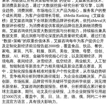
秉承“用数据让所有决策都有依据”的使命，艾媒聚焦新技术、
新消费及新业态，通过“大数据挖掘+研究分析”双引擎，以商
业趋势、消费洞察、市场地位三大产品为核心，服务客户的整
个成长周期，为客户业绩增长导航。iiMedia Ranking（艾媒金
榜）是艾媒咨询旗下全球新消费品牌评价机构，依托iiMeval大
数据评价模型，为消费者提供客观的品牌信息及购物消费指
南。艾媒咨询依托深度大数据挖掘与分析能力，持续输出兼具
数据支撑、观点洞察与理论深度的高质量研究成果。通过打造
“数据+策略”的双重价值体系，艾媒咨询每年为客户提供公开
及定制化新经济前沿报告超2000份，覆盖食品、饮品、餐饮、
家电、家装、汽车、鞋服、医药、美妆、宠物、母婴、信创、
数娱、AI、科技、金融等传统核心行业，以及国潮经济、跨
境电商、夜间经济、冰雪经济、低空经济、商业航天、人工智
能、智能制造等新质生产力相关领域及新业态重点赛道。其
中，定制化报告服务精准对接客户个性化需求，从市场趋势研
判、竞争格局分析到增长路径规划，为企业在战略决策、产品
创新、市场拓展、品牌背书等关键环节提供科学依据，洞见增
长新坐标。艾媒咨询的数据报告、榜单、分析师观点累计被全
球主流媒体、期刊、论文及行业研报、上市企业财报等引用超
过5000万次，覆盖中、英、日、法、意、德、俄、阿约二十种
主流官方语言，具有强大影响力。