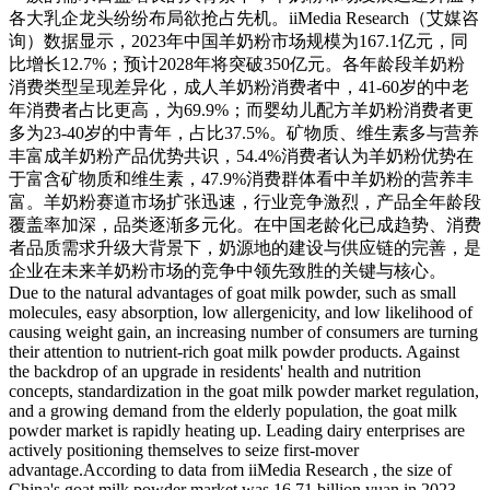
各大乳企龙头纷纷布局欲抢占先机。iiMedia Research（艾媒咨
询）数据显示，2023年中国羊奶粉市场规模为167.1亿元，同
比增长12.7%；预计2028年将突破350亿元。各年龄段羊奶粉
消费类型呈现差异化，成人羊奶粉消费者中，41-60岁的中老
年消费者占比更高，为69.9%；而婴幼儿配方羊奶粉消费者更
多为23-40岁的中青年，占比37.5%。矿物质、维生素多与营养
丰富成羊奶粉产品优势共识，54.4%消费者认为羊奶粉优势在
于富含矿物质和维生素，47.9%消费群体看中羊奶粉的营养丰
富。羊奶粉赛道市场扩张迅速，行业竞争激烈，产品全年龄段
覆盖率加深，品类逐渐多元化。在中国老龄化已成趋势、消费
者品质需求升级大背景下，奶源地的建设与供应链的完善，是
企业在未来羊奶粉市场的竞争中领先致胜的关键与核心。
Due to the natural advantages of goat milk powder, such as small
molecules, easy absorption, low allergenicity, and low likelihood of
causing weight gain, an increasing number of consumers are turning
their attention to nutrient-rich goat milk powder products. Against
the backdrop of an upgrade in residents' health and nutrition
concepts, standardization in the goat milk powder market regulation,
and a growing demand from the elderly population, the goat milk
powder market is rapidly heating up. Leading dairy enterprises are
actively positioning themselves to seize first-mover
advantage.According to data from iiMedia Research , the size of
China's goat milk powder market was 16.71 billion yuan in 2023,