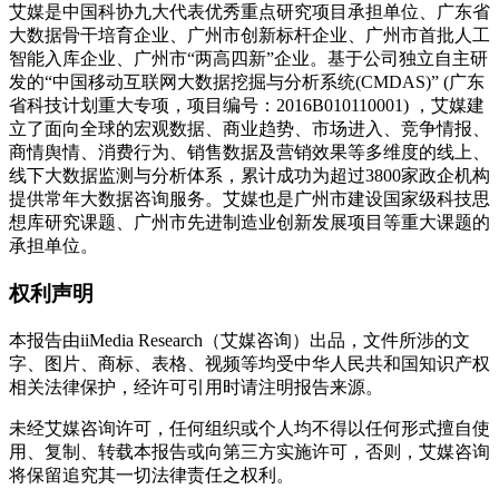
艾媒是中国科协九大代表优秀重点研究项目承担单位、广东省
大数据骨干培育企业、广州市创新标杆企业、广州市首批人工
智能入库企业、广州市“两高四新”企业。基于公司独立自主研
发的“中国移动互联网大数据挖掘与分析系统(CMDAS)” (广东
省科技计划重大专项，项目编号：2016B010110001) ，艾媒建
立了面向全球的宏观数据、商业趋势、市场进入、竞争情报、
商情舆情、消费行为、销售数据及营销效果等多维度的线上、
线下大数据监测与分析体系，累计成功为超过3800家政企机构
提供常年大数据咨询服务。艾媒也是广州市建设国家级科技思
想库研究课题、广州市先进制造业创新发展项目等重大课题的
承担单位。
权利声明
本报告由iiMedia Research（艾媒咨询）出品，文件所涉的文
字、图片、商标、表格、视频等均受中华人民共和国知识产权
相关法律保护，经许可引用时请注明报告来源。
未经艾媒咨询许可，任何组织或个人均不得以任何形式擅自使
用、复制、转载本报告或向第三方实施许可，否则，艾媒咨询
将保留追究其一切法律责任之权利。