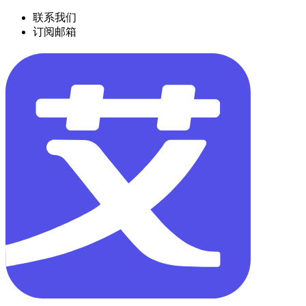
联系我们
订阅邮箱