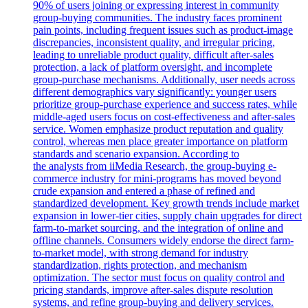
90% of users joining or expressing interest in community
group-buying communities. The industry faces prominent
pain points, including frequent issues such as product-image
discrepancies, inconsistent quality, and irregular pricing,
leading to unreliable product quality, difficult after-sales
protection, a lack of platform oversight, and incomplete
group-purchase mechanisms. Additionally, user needs across
different demographics vary significantly: younger users
prioritize group-purchase experience and success rates, while
middle-aged users focus on cost-effectiveness and after-sales
service. Women emphasize product reputation and quality
control, whereas men place greater importance on platform
standards and scenario expansion. According to
the analysts from iiMedia Research, the group-buying e-
commerce industry for mini-programs has moved beyond
crude expansion and entered a phase of refined and
standardized development. Key growth trends include market
expansion in lower-tier cities, supply chain upgrades for direct
farm-to-market sourcing, and the integration of online and
offline channels. Consumers widely endorse the direct farm-
to-market model, with strong demand for industry
standardization, rights protection, and mechanism
optimization. The sector must focus on quality control and
pricing standards, improve after-sales dispute resolution
systems, and refine group-buying and delivery services.