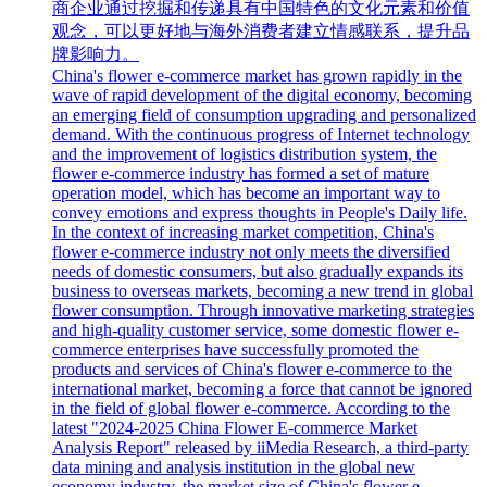
商企业通过挖掘和传递具有中国特色的文化元素和价值
观念，可以更好地与海外消费者建立情感联系，提升品
牌影响力。
China's flower e-commerce market has grown rapidly in the
wave of rapid development of the digital economy, becoming
an emerging field of consumption upgrading and personalized
demand. With the continuous progress of Internet technology
and the improvement of logistics distribution system, the
flower e-commerce industry has formed a set of mature
operation model, which has become an important way to
convey emotions and express thoughts in People's Daily life.
In the context of increasing market competition, China's
flower e-commerce industry not only meets the diversified
needs of domestic consumers, but also gradually expands its
business to overseas markets, becoming a new trend in global
flower consumption. Through innovative marketing strategies
and high-quality customer service, some domestic flower e-
commerce enterprises have successfully promoted the
products and services of China's flower e-commerce to the
international market, becoming a force that cannot be ignored
in the field of global flower e-commerce. According to the
latest "2024-2025 China Flower E-commerce Market
Analysis Report" released by iiMedia Research, a third-party
data mining and analysis institution in the global new
economy industry, the market size of China's flower e-