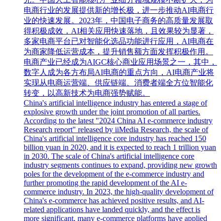
电商行业的发展提供新的增长极，进一步推动AI电商行
业的快速发展。2023年，中国电子商务的高质量发展取
得积极成效，AI相关应用快速落地，且效果较为显著，
多家电商平台已对智能化选品功能进行应用，AI电商在
为商家降低运营成本，提升销售额方面发挥积极作用。
电商产业已经成为AIGC核心商业应用场景之一，其中，
数字人成为各方布局AI电商的重点方向，AI电商产业将
实现从电商运营端、供应链端、消费者端全方位智能化
转变，以高新技术为电商强势赋能。
China's artificial intelligence industry has entered a stage of
explosive growth under the joint promotion of all parties.
According to the latest "2024 China AI e-commerce industry
Research report" released by iiMedia Research, the scale of
China's artificial intelligence core industry has reached 150
billion yuan in 2020, and it is expected to reach 1 trillion yuan
in 2030. The scale of China's artificial intelligence core
industry segments continues to expand, providing new growth
poles for the development of the e-commerce industry and
further promoting the rapid development of the AI e-
commerce industry. In 2023, the high-quality development of
China's e-commerce has achieved positive results, and AI-
related applications have landed quickly, and the effect is
more significant, many e-commerce platforms have applied