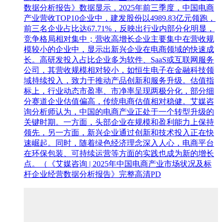
数据分析报告》数据显示，2025年前三季度，中国电商
产业营收TOP10企业中，建发股份以4989.83亿元领跑，
前三名企业占比达67.71%，反映出行业内部分化明显，
竞争格局相对集中；营收高增长企业主要集中在营收规
模较小的企业中，显示出新兴企业在电商领域的快速成
长。高研发投入占比企业多为软件、SaaS或互联网服务
公司，其营收规模相对较小，如恒生电子在金融科技领
域持续投入，致力于推动产品创新和服务升级。估值指
标上，行业动态市盈率、市净率呈现两极分化，部分细
分赛道企业估值偏高，传统电商估值相对稳健。艾媒咨
询分析师认为，中国的电商产业正处于一个转型升级的
关键时期。一方面，头部企业在规模和盈利能力上保持
领先，另一方面，新兴企业通过创新和技术投入正在快
速崛起。同时，随着绿色经济理念深入人心，电商平台
在环保包装、可持续运营等方面的实践也成为新的增长
点。（《艾媒咨询 | 2025年中国电商产业市场状况及标
杆企业经营数据分析报告》完整高清PD