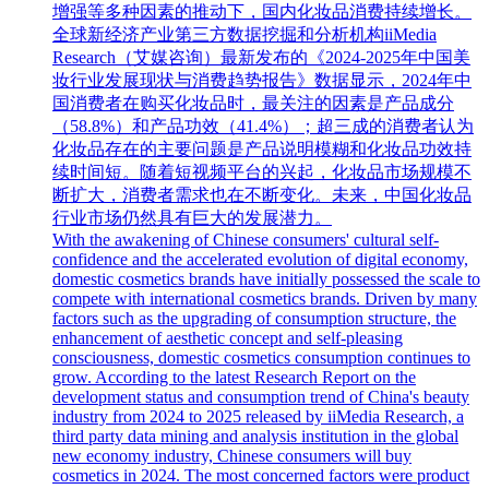
增强等多种因素的推动下，国内化妆品消费持续增长。
全球新经济产业第三方数据挖掘和分析机构iiMedia
Research（艾媒咨询）最新发布的《2024-2025年中国美
妆行业发展现状与消费趋势报告》数据显示，2024年中
国消费者在购买化妆品时，最关注的因素是产品成分
（58.8%）和产品功效（41.4%）；超三成的消费者认为
化妆品存在的主要问题是产品说明模糊和化妆品功效持
续时间短。随着短视频平台的兴起，化妆品市场规模不
断扩大，消费者需求也在不断变化。未来，中国化妆品
行业市场仍然具有巨大的发展潜力。
With the awakening of Chinese consumers' cultural self-
confidence and the accelerated evolution of digital economy,
domestic cosmetics brands have initially possessed the scale to
compete with international cosmetics brands. Driven by many
factors such as the upgrading of consumption structure, the
enhancement of aesthetic concept and self-pleasing
consciousness, domestic cosmetics consumption continues to
grow. According to the latest Research Report on the
development status and consumption trend of China's beauty
industry from 2024 to 2025 released by iiMedia Research, a
third party data mining and analysis institution in the global
new economy industry, Chinese consumers will buy
cosmetics in 2024. The most concerned factors were product