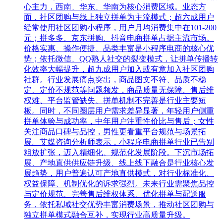
心主力，西南、华东、华南为核心消费区域。业态方
面，社区团购与线上独立拼单为主流模式；超六成用户
经常使用社区团购小程序，用户月均消费集中在101-200
元；拼多多、京东拼购、抖音电商拼单占据主流市场。
价格实惠、操作便捷、品类丰富是小程序电商的核心优
势；依托微信、QQ熟人社交的裂变模式，让拼单传播转
化效率大幅提升，超九成用户加入或有意加入社区团购
社群。行业发展痛点突出，商品图文不符、品质不稳
定、定价不规范等问题频发，商品质量无保障、售后维
权难、平台监管缺失、拼单机制不完善是行业主要短
板。同时，不同圈层用户需求差异显著，年轻用户侧重
拼单体验与成功率，中年用户注重性价比与售后；女性
关注商品口碑与品控，男性更看重平台规范与场景拓
展。艾媒咨询分析师表示，小程序电商拼单行业已告别
粗放扩张，迈入精细化、规范化发展阶段。下沉市场拓
展、产地直供供应链升级、线上线下融合是行业核心发
展趋势，用户普遍认可产地直供模式，对行业标准化、
权益保障、机制优化的诉求强烈。未来行业需聚焦品控
与定价规范、完善售后维权体系、优化拼单与配送服
务，依托私域社交优势丰富消费场景，推动社区团购与
独立拼单模式融合互补，实现行业高质量升级。