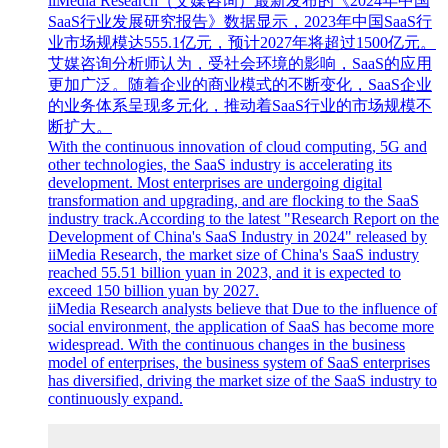
iiMedia Research（艾媒咨询）最新发布的《2024年中国
SaaS行业发展研究报告》数据显示，2023年中国SaaS行
业市场规模达555.1亿元，预计2027年将超过1500亿元。
艾媒咨询分析师认为，受社会环境的影响，SaaS的应用
更加广泛。随着企业的商业模式的不断变化，SaaS企业
的业务体系呈现多元化，推动着SaaS行业的市场规模不
断扩大。
With the continuous innovation of cloud computing, 5G and
other technologies, the SaaS industry is accelerating its
development. Most enterprises are undergoing digital
transformation and upgrading, and are flocking to the SaaS
industry track.According to the latest "Research Report on the
Development of China's SaaS Industry in 2024" released by
iiMedia Research, the market size of China's SaaS industry
reached 55.51 billion yuan in 2023, and it is expected to
exceed 150 billion yuan by 2027.
iiMedia Research analysts believe that Due to the influence of
social environment, the application of SaaS has become more
widespread. With the continuous changes in the business
model of enterprises, the business system of SaaS enterprises
has diversified, driving the market size of the SaaS industry to
continuously expand.