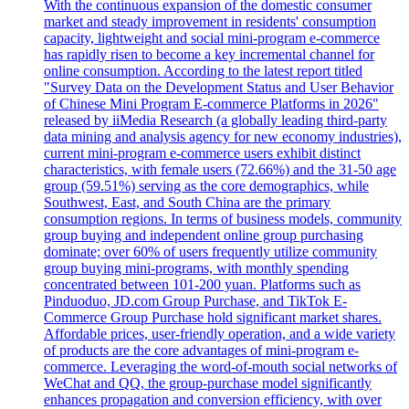
With the continuous expansion of the domestic consumer
market and steady improvement in residents' consumption
capacity, lightweight and social mini-program e-commerce
has rapidly risen to become a key incremental channel for
online consumption. According to the latest report titled
"Survey Data on the Development Status and User Behavior
of Chinese Mini Program E-commerce Platforms in 2026"
released by iiMedia Research (a globally leading third-party
data mining and analysis agency for new economy industries),
current mini-program e-commerce users exhibit distinct
characteristics, with female users (72.66%) and the 31-50 age
group (59.51%) serving as the core demographics, while
Southwest, East, and South China are the primary
consumption regions. In terms of business models, community
group buying and independent online group purchasing
dominate; over 60% of users frequently utilize community
group buying mini-programs, with monthly spending
concentrated between 101-200 yuan. Platforms such as
Pinduoduo, JD.com Group Purchase, and TikTok E-
Commerce Group Purchase hold significant market shares.
Affordable prices, user-friendly operation, and a wide variety
of products are the core advantages of mini-program e-
commerce. Leveraging the word-of-mouth social networks of
WeChat and QQ, the group-purchase model significantly
enhances propagation and conversion efficiency, with over