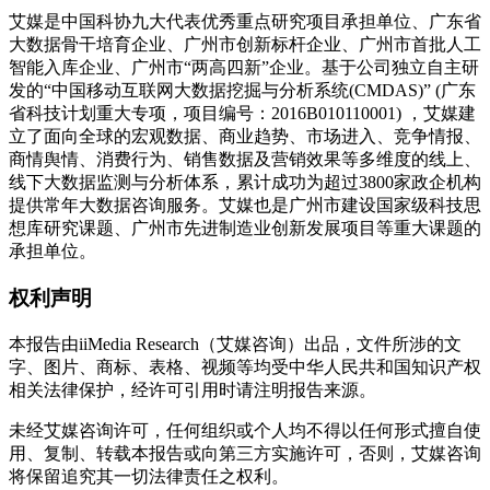
艾媒是中国科协九大代表优秀重点研究项目承担单位、广东省
大数据骨干培育企业、广州市创新标杆企业、广州市首批人工
智能入库企业、广州市“两高四新”企业。基于公司独立自主研
发的“中国移动互联网大数据挖掘与分析系统(CMDAS)” (广东
省科技计划重大专项，项目编号：2016B010110001) ，艾媒建
立了面向全球的宏观数据、商业趋势、市场进入、竞争情报、
商情舆情、消费行为、销售数据及营销效果等多维度的线上、
线下大数据监测与分析体系，累计成功为超过3800家政企机构
提供常年大数据咨询服务。艾媒也是广州市建设国家级科技思
想库研究课题、广州市先进制造业创新发展项目等重大课题的
承担单位。
权利声明
本报告由iiMedia Research（艾媒咨询）出品，文件所涉的文
字、图片、商标、表格、视频等均受中华人民共和国知识产权
相关法律保护，经许可引用时请注明报告来源。
未经艾媒咨询许可，任何组织或个人均不得以任何形式擅自使
用、复制、转载本报告或向第三方实施许可，否则，艾媒咨询
将保留追究其一切法律责任之权利。