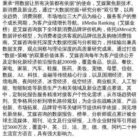
秉承“用数据让所有决策都有依据”的使命，艾媒聚焦新技术、
新消费及新业态，通过“大数据挖掘+研究分析”双引擎，以商
业趋势、消费洞察、市场地位三大产品为核心，服务客户的整
个成长周期，为客户业绩增长导航。iiMedia Ranking（艾媒金
榜）是艾媒咨询旗下全球新消费品牌评价机构，依托iiMeval大
数据评价模型，为消费者提供客观的品牌信息及购物消费指
南。艾媒咨询依托深度大数据挖掘与分析能力，持续输出兼具
数据支撑、观点洞察与理论深度的高质量研究成果。通过打造
“数据+策略”的双重价值体系，艾媒咨询每年为客户提供公开
及定制化新经济前沿报告超2000份，覆盖食品、饮品、餐饮、
家电、家装、汽车、鞋服、医药、美妆、宠物、母婴、信创、
数娱、AI、科技、金融等传统核心行业，以及国潮经济、跨
境电商、夜间经济、冰雪经济、低空经济、商业航天、人工智
能、智能制造等新质生产力相关领域及新业态重点赛道。其
中，定制化报告服务精准对接客户个性化需求，从市场趋势研
判、竞争格局分析到增长路径规划，为企业在战略决策、产品
创新、市场拓展、品牌背书等关键环节提供科学依据，洞见增
长新坐标。艾媒咨询的数据报告、榜单、分析师观点累计被全
球主流媒体、期刊、论文及行业研报、上市企业财报等引用超
过5000万次，覆盖中、英、日、法、意、德、俄、阿约二十种
主流官方语言，具有强大影响力。